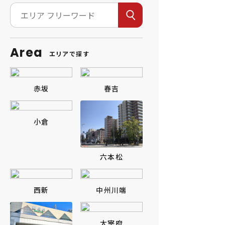
Area
エリアで探す
赤坂
春吉
小倉
六本松
西新
中州川端
太宰府