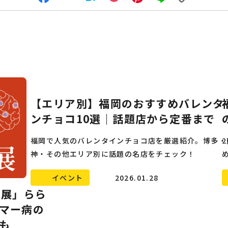
Facebook
X
Hatena
Pocket
Pinterest
Line
Copy
Link
【エリア別】福岡のおすすめバレンタ
ンチョコ10選｜話題店から定番まで
福岡で人気のバレンタインチョコ店を厳選紹介。博多・
神・その他エリア別に話題の名店をチェック！
イベント
2026.01.28
”展」らら
マー病の
も