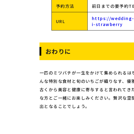
予約方法
前日までの要予約TEL：
https://wedding-
URL
i-strawberry
おわりに
一匹のミツバチが一生をかけて集められるは
んな特別な食材と旬のいちごが織りなす、優
古くから美容と健康に寄与すると言われてき
な方とご一緒にお楽しみください。贅沢な空
出となることでしょう。