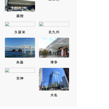
薬院
久留米
北九州
博多
糸島
天神
大名