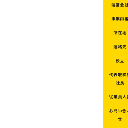
運営会
事業内
所在地
連絡先
設立
代表取締
社長
従業員人
お問い合
せ