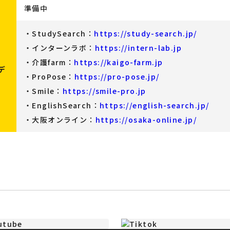
準備中
・StudySearch：
https://study-search.jp/
・インターンラボ：
https://intern-lab.jp
・介護farm：
https://kaigo-farm.jp
デ
・ProPose：
https://pro-pose.jp/
・Smile：
https://smile-pro.jp
・EnglishSearch：
https://english-search.jp/
・大阪オンライン：
https://osaka-online.jp/