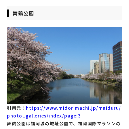
舞鶴公園
引用元：
https://www.midorimachi.jp/maiduru/
photo_galleries/index/page:3
舞鶴公園は福岡城の城址公園で、福岡国際マラソンの