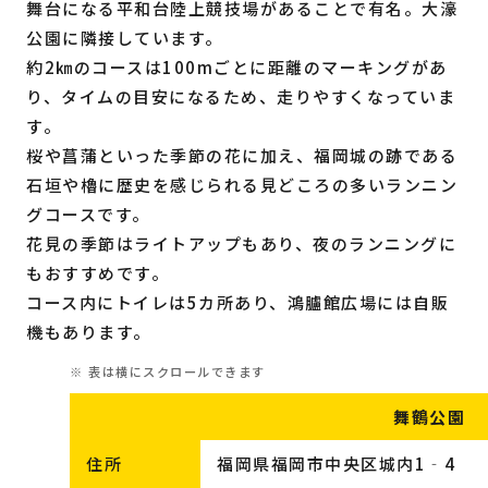
舞台になる平和台陸上競技場があることで有名。大濠
公園に隣接しています。
約2㎞のコースは100mごとに距離のマーキングがあ
り、タイムの目安になるため、走りやすくなっていま
す。
桜や菖蒲といった季節の花に加え、福岡城の跡である
石垣や櫓に歴史を感じられる見どころの多いランニン
グコースです。
花見の季節はライトアップもあり、夜のランニングに
もおすすめです。
コース内にトイレは5カ所あり、鴻臚館広場には自販
機もあります。
舞鶴公園
住所
福岡県福岡市中央区城内1‐4