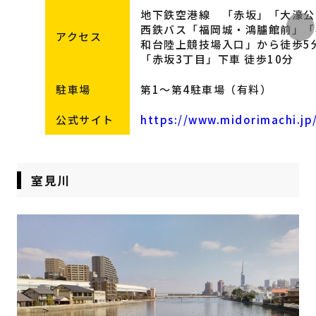
地下鉄空港線 「赤坂」「大濠公
西鉄バス「福岡城・鴻臚館前」「
アクセス
和台陸上競技場入口」から徒歩5
「赤坂3丁目」下車 徒歩10分
駐車場
第1～第4駐車場（有料）
公式サイト
https://www.midorimachi.jp
室見川