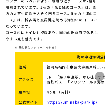
ランナーのレベルにより、距離の違うコースが2種類
用意されています。1㎞の「花と緑のコース」は、園
内の大芝生広場を大きく回るコース。5㎞の「海のコ
ース」は、博多湾と玄界灘を眺める海沿いのコースに
なっています。
コース内にトイレも複数あり、園内の飲食店で休息し
やすい点も魅力です。
海の中道海浜公
住所
福岡県福岡市東区大字西戸崎18-
JR 「海ノ中道駅」から徒歩す
アクセス
西鉄バス 「マリンワールド海の
駐車場
4ヶ所（有料）
公式サイト
https://uminaka-park.jp/