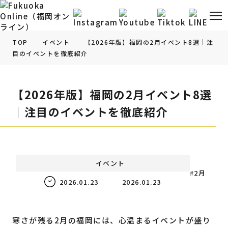
TOP
イベント
【2026年版】福岡の2月イベント8選｜注
目のイベントを徹底紹介
福岡の
グルメ
情報
【2026年版】福岡の2月イベント8選
福岡の
観光・お出かけ
情報
｜注目のイベントを徹底紹介
福岡の
イベント
情報
福岡の
ビューティー
情報
イベント
2月
2026.01.23
2026.01.23
福岡の
フィットネス
情報
福岡の
暮らし
情報
寒さが残る2月の福岡には、心温まるイベントが盛り