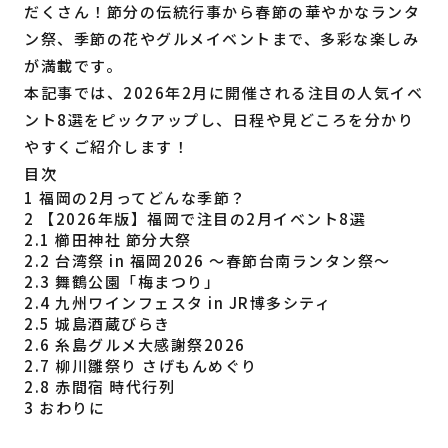
だくさん！節分の伝統行事から春節の華やかなランタ
福岡の
教育・子育て
情報
ン祭、季節の花やグルメイベントまで、多彩な楽しみ
が満載です。
福岡の
ビジネス
情報
本記事では、2026年2月に開催される注目の人気イベ
ント8選をピックアップし、日程や見どころを分かり
やすくご紹介します！
目次
1
福岡の2月ってどんな季節？
2
【2026年版】福岡で注目の2月イベント8選
2.1
櫛田神社 節分大祭
2.2
台湾祭 in 福岡2026 ～春節台南ランタン祭～
2.3
舞鶴公園「梅まつり」
2.4
九州ワインフェスタ in JR博多シティ
2.5
城島酒蔵びらき
2.6
糸島グルメ大感謝祭2026
2.7
柳川雛祭り さげもんめぐり
2.8
赤間宿 時代行列
3
おわりに