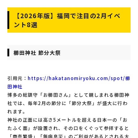
【2026年版】福岡で注目の2月イベ
ント8選
櫛田神社 節分大祭
引用元：
https://hakatanomiryoku.com/spot/櫛
田神社
博多の総鎮守「お櫛田さん」として親しまれる櫛田神
社では、毎年2月の節分に「節分大祭」が盛大に行わ
れます。
神社の正面には高さ5メートルを超える日本一の「お
たふく面」が設置され、その口をくぐって参拝すると
「商売繁盛」「無病息災」のご利益があるとされる大