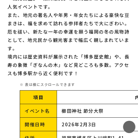
人気イベントです。
また、地元の著名人や年男・年女たちによる豪快な豆
まきは、福を求めて訪れる参拝者たちで大にぎわい。
厄を祓い、新たな一年の幸運を願う福岡の冬の風物詩
として、地元民から観光客まで幅広く親しまれていま
す。
境内には歴史資料が展示された「博多歴史館」や、長
寿の象徴「ぎなんの木」など見どころも多数。アクセ
スも博多駅から近く便利です！
項目
イベント名
櫛田神社 節分大祭
開催日時
2026年2月3日
住所
福岡市博多区上川端町1-41