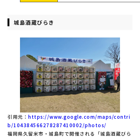
城島酒蔵びらき
引用元：
https://www.google.com/maps/contri
b/104384566278287410002/photos/
福岡県久留米市・城島町で開催される「城島酒蔵びら