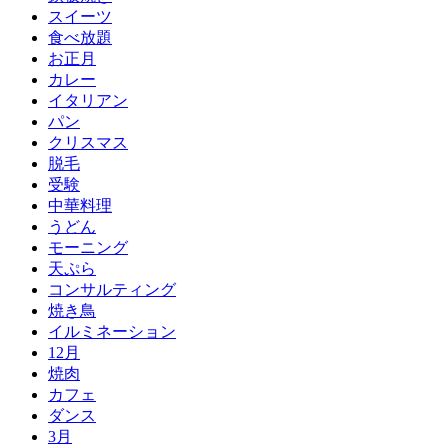
スイーツ
食べ放題
お正月
カレー
イタリアン
パン
クリスマス
脱毛
受験
中華料理
うどん
モーニング
天ぷら
コンサルティング
焼き鳥
イルミネーション
12月
焼肉
カフェ
ダンス
3月