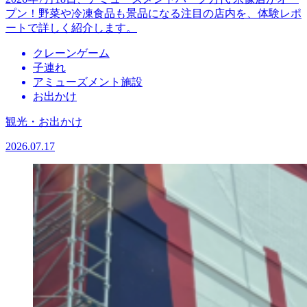
プン！野菜や冷凍食品も景品になる注目の店内を、体験レポ
ートで詳しく紹介します。
クレーンゲーム
子連れ
アミューズメント施設
お出かけ
観光・お出かけ
2026.07.17