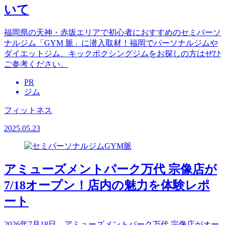
いて
福岡県の天神・赤坂エリアで初心者におすすめのセミパーソ
ナルジム「GYM 脈」に潜入取材！福岡でパーソナルジムや
ダイエットジム、キックボクシングジムをお探しの方はぜひ
ご参考ください。
PR
ジム
フィットネス
2025.05.23
アミューズメントパーク万代 宗像店が
7/18オープン！店内の魅力を体験レポ
ート
2026年7月18日、アミューズメントパーク万代 宗像店がオー