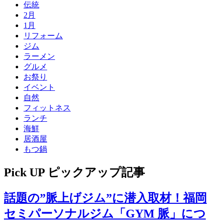
伝統
2月
1月
リフォーム
ジム
ラーメン
グルメ
お祭り
イベント
自然
フィットネス
ランチ
海鮮
居酒屋
もつ鍋
Pick UP
ピックアップ記事
話題の”脈上げジム”に潜入取材！福岡
セミパーソナルジム「GYM 脈」につ