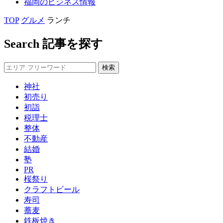
福岡の
ビジネス
情報
TOP
グルメ
ランチ
Search
記事を探す
神社
初売り
初詣
税理士
整体
不動産
結婚
塾
PR
桜祭り
クラフトビール
寿司
蕎麦
鉄板焼き