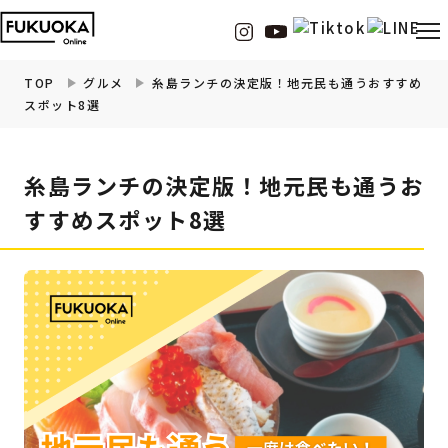
TOP
グルメ
糸島ランチの決定版！地元民も通うおすすめ
スポット8選
福岡の
グルメ
情報
糸島ランチの決定版！地元民も通うお
福岡の
観光・お出かけ
情報
すすめスポット8選
福岡の
イベント
情報
福岡の
ビューティー
情報
福岡の
フィットネス
情報
福岡の
暮らし
情報