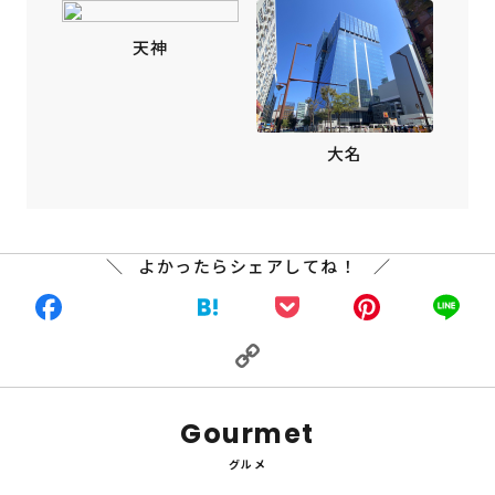
天神
大名
よかったらシェアしてね！
Facebook
X
Hatena
Pocket
Pinte
L
Copy
Link
Gourmet
グルメ