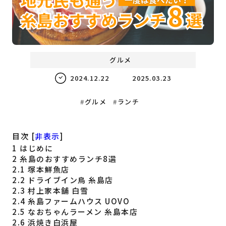
福岡の
教育・子育て
情報
福岡の
ビジネス
情報
グルメ
2024.12.22
2025.03.23
グルメ
ランチ
目次
[
非表示
]
1
はじめに
2
糸島のおすすめランチ8選
2.1
塚本鮮魚店
2.2
ドライブイン鳥 糸島店
2.3
村上家本舗 白雪
2.4
糸島ファームハウス UOVO
2.5
なおちゃんラーメン 糸島本店
2.6
浜焼き白浜屋