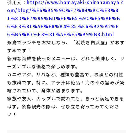
引用元：
https://www.hamayaki-shirahamaya.c
om/blog/%E6%B5%9C%E7%84%BC%E3%8
1%8D%E7%99%BD%E6%B5%9C%E5%AE%B
6%E3%81%AE%E8%B4%85%E6%B2%A2%E
6%B5%B7%E3%81%AE%E5%B9%B8.html
糸島でランチをお探しなら、「浜焼き白浜屋」がおす
すめです！
新鮮な海鮮を使ったメニューは、どれも美味しく、リ
ーズナブルな価格で楽しめます。
カニやアジ、サバなど、種類も豊富で、お酒との相性
も抜群です。特に、アラ汁は絶品！海の幸の旨みが凝
縮されていて、身体が温まります。
家族や友人、カップルで訪れても、きっと満足できる
はず。糸島観光の際は、ぜひ立ち寄ってみてくださ
い！