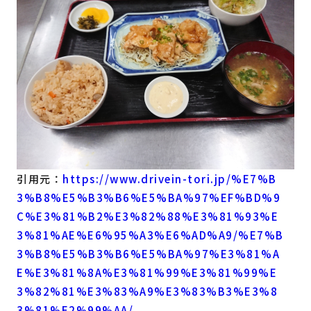
引用元：
https://www.drivein-tori.jp/%E7%B
3%B8%E5%B3%B6%E5%BA%97%EF%BD%9
C%E3%81%B2%E3%82%88%E3%81%93%E
3%81%AE%E6%95%A3%E6%AD%A9/%E7%B
3%B8%E5%B3%B6%E5%BA%97%E3%81%A
E%E3%81%8A%E3%81%99%E3%81%99%E
3%82%81%E3%83%A9%E3%83%B3%E3%8
3%81%E2%99%AA/