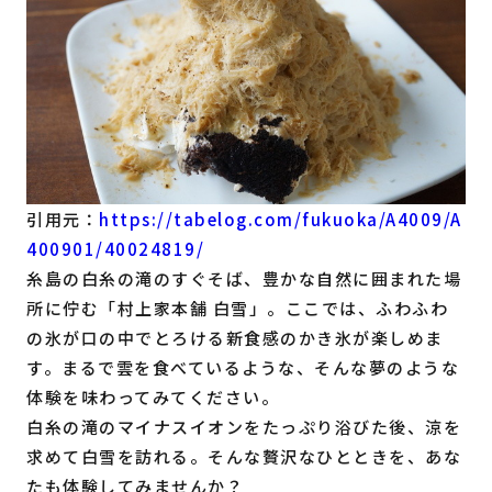
引用元：
https://tabelog.com/fukuoka/A4009/A
400901/40024819/
糸島の白糸の滝のすぐそば、豊かな自然に囲まれた場
所に佇む「村上家本舗 白雪」。ここでは、ふわふわ
の氷が口の中でとろける新食感のかき氷が楽しめま
す。まるで雲を食べているような、そんな夢のような
体験を味わってみてください。
白糸の滝のマイナスイオンをたっぷり浴びた後、涼を
求めて白雪を訪れる。そんな贅沢なひとときを、あな
たも体験してみませんか？