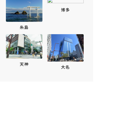
博多
糸島
天神
大名