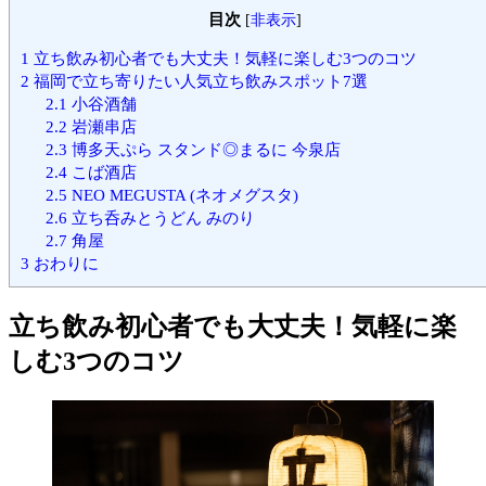
目次
[
非表示
]
1
立ち飲み初心者でも大丈夫！気軽に楽しむ3つのコツ
2
福岡で立ち寄りたい人気立ち飲みスポット7選
2.1
小谷酒舗
2.2
岩瀬串店
2.3
博多天ぷら スタンド◎まるに 今泉店
2.4
こば酒店
2.5
NEO MEGUSTA (ネオメグスタ)
2.6
立ち呑みとうどん みのり
2.7
角屋
3
おわりに
立ち飲み初心者でも大丈夫！気軽に楽
しむ3つのコツ