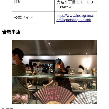
住所
大名１丁目１１−１３
Ds’face 4F
https://www.instagram.c
公式サイト
om/liquorshop_kotani/
岩瀬串店