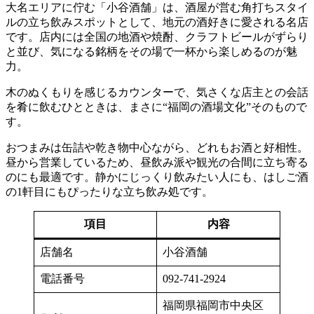
大名エリアに佇む「小谷酒舗」は、酒屋が営む角打ちスタイ
ルの立ち飲みスポットとして、地元の酒好きに愛される名店
です。店内には全国の地酒や焼酎、クラフトビールがずらり
と並び、気になる銘柄をその場で一杯から楽しめるのが魅
力。
木のぬくもりを感じるカウンターで、気さくな店主との会話
を肴に飲むひとときは、まさに“福岡の酒場文化”そのもので
す。
おつまみは缶詰や乾き物中心ながら、どれもお酒と好相性。
昼から営業しているため、昼飲み派や観光の合間に立ち寄る
のにも最適です。静かにじっくり飲みたい人にも、はしご酒
の1軒目にもぴったりな立ち飲み処です。
項目
内容
店舗名
小谷酒舗
電話番号
092-741-2924
福岡県福岡市中央区