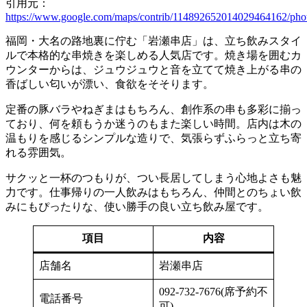
引用元：
https://www.google.com/maps/contrib/114892652014029464162/phot
福岡・大名の路地裏に佇む「岩瀬串店」は、立ち飲みスタイ
ルで本格的な串焼きを楽しめる人気店です。焼き場を囲むカ
ウンターからは、ジュウジュウと音を立てて焼き上がる串の
香ばしい匂いが漂い、食欲をそそります。
定番の豚バラやねぎまはもちろん、創作系の串も多彩に揃っ
ており、何を頼もうか迷うのもまた楽しい時間。店内は木の
温もりを感じるシンプルな造りで、気張らずふらっと立ち寄
れる雰囲気。
サクッと一杯のつもりが、つい長居してしまう心地よさも魅
力です。仕事帰りの一人飲みはもちろん、仲間とのちょい飲
みにもぴったりな、使い勝手の良い立ち飲み屋です。
項目
内容
店舗名
岩瀬串店
092-732-7676(席予約不
電話番号
可)