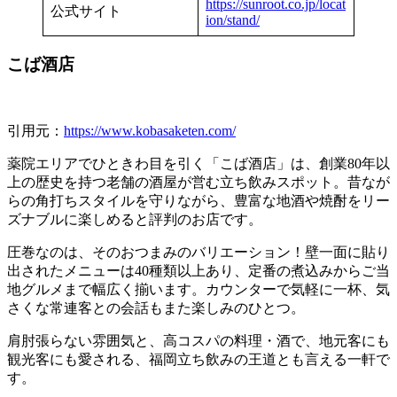
https://sunroot.co.jp/locat
公式サイト
ion/stand/
こば酒店
引用元：
https://www.kobasaketen.com/
薬院エリアでひときわ目を引く「こば酒店」は、創業80年以
上の歴史を持つ老舗の酒屋が営む立ち飲みスポット。昔なが
らの角打ちスタイルを守りながら、豊富な地酒や焼酎をリー
ズナブルに楽しめると評判のお店です。
圧巻なのは、そのおつまみのバリエーション！壁一面に貼り
出されたメニューは40種類以上あり、定番の煮込みからご当
地グルメまで幅広く揃います。カウンターで気軽に一杯、気
さくな常連客との会話もまた楽しみのひとつ。
肩肘張らない雰囲気と、高コスパの料理・酒で、地元客にも
観光客にも愛される、福岡立ち飲みの王道とも言える一軒で
す。