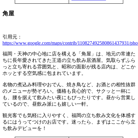
角屋
引用元：
https://www.google.com/maps/contrib/110827492580861437931/phot
福岡・天神の中心地に店を構える「角屋」は、地元の常連た
ちに長年愛されてきた王道の立ち飲み居酒屋。気取らずふら
っと立ち寄れる雰囲気と、昭和の面影が残る店内は、どこか
ホッとする空気感に包まれています。
名物の煮込み料理やおでん、焼き鳥など、お酒との相性抜群
のメニューが勢ぞろい。価格も良心的で、サクッと一杯に
も、腰を据えて飲みたい夜にもぴったりです。昼から営業し
ているので、昼飲み派にも嬉しい一軒。
観光客でも気軽に入りやすく、福岡の立ち飲み文化を体感す
るにはうってつけのお店です。迷ったら、まずはここから立
ち飲みデビューを！