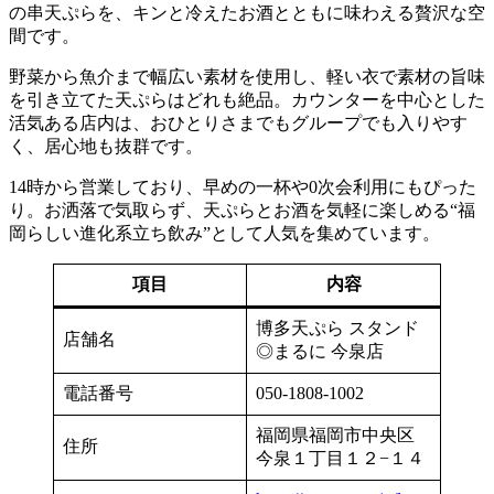
の串天ぷらを、キンと冷えたお酒とともに味わえる贅沢な空
間です。
野菜から魚介まで幅広い素材を使用し、軽い衣で素材の旨味
を引き立てた天ぷらはどれも絶品。カウンターを中心とした
活気ある店内は、おひとりさまでもグループでも入りやす
く、居心地も抜群です。
14時から営業しており、早めの一杯や0次会利用にもぴった
り。お洒落で気取らず、天ぷらとお酒を気軽に楽しめる“福
岡らしい進化系立ち飲み”として人気を集めています。
項目
内容
博多天ぷら スタンド
店舗名
◎まるに 今泉店
電話番号
050-1808-1002
福岡県福岡市中央区
住所
今泉１丁目１２−１４