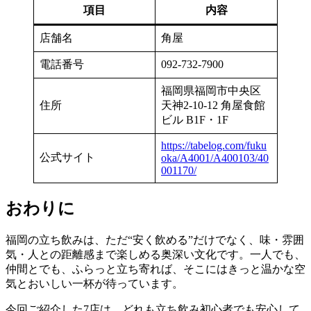
項目
内容
店舗名
角屋
電話番号
092-732-7900
福岡県福岡市中央区
住所
天神2-10-12 角屋食館
ビル B1F・1F
https://tabelog.com/fuku
公式サイト
oka/A4001/A400103/40
001170/
おわりに
福岡の立ち飲みは、ただ“安く飲める”だけでなく、味・雰囲
気・人との距離感まで楽しめる奥深い文化です。一人でも、
仲間とでも、ふらっと立ち寄れば、そこにはきっと温かな空
気とおいしい一杯が待っています。
今回ご紹介した7店は、どれも立ち飲み初心者でも安心して