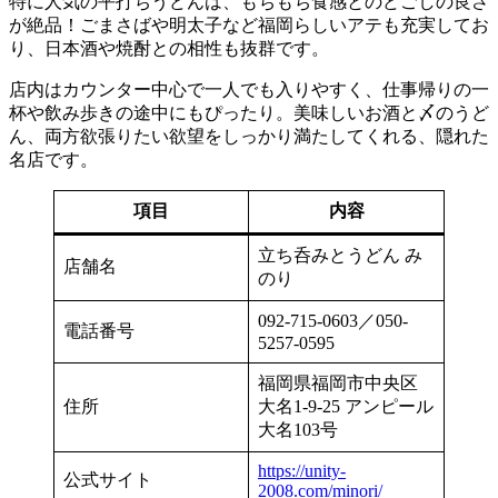
特に人気の平打ちうどんは、もちもち食感とのどごしの良さ
が絶品！ごまさばや明太子など福岡らしいアテも充実してお
り、日本酒や焼酎との相性も抜群です。
店内はカウンター中心で一人でも入りやすく、仕事帰りの一
杯や飲み歩きの途中にもぴったり。美味しいお酒と〆のうど
ん、両方欲張りたい欲望をしっかり満たしてくれる、隠れた
名店です。
項目
内容
立ち呑みとうどん み
店舗名
のり
092-715-0603／050-
電話番号
5257-0595
福岡県福岡市中央区
住所
大名1-9-25 アンピール
大名103号
https://unity-
公式サイト
2008.com/minori/