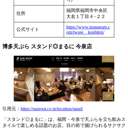
福岡県福岡市中央区
住所
大名１丁目４−２２
https://www.instagram.c
公式サイト
om/iwase__kushiten/
博多天ぷら スタンド◎まるに 今泉店
引用元：
https://sunroot.co.jp/location/stand/
「スタンド◎まるに」は、福岡・今泉で天ぷらを立ち飲みス
タイルで楽しめる話題のお店。目の前で揚げられるサクサク