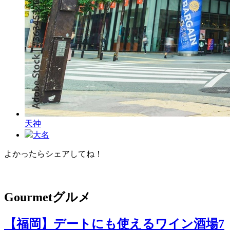
天神
大名
よかったらシェアしてね！
Facebook
X
Hatena
Pocket
Pinterest
Line
Copy
Link
Gourmet
グルメ
【福岡】デートにも使えるワイン酒場7