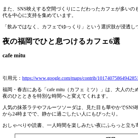
また、SNS映えする空間づくりにこだわったカフェが多い
代を中心に支持を集めています。
「飲みではなく、カフェでゆっくり」という選択肢が浸透し
夜の福岡でひと息つけるカフェ6選
cafe mitu
引用元：
https://www.google.com/maps/contrib/1017407586494285
福岡・春吉にある「cafe mitu（カフェ ミツ）」は、
夜のひとときを特別な時間へと変えてくれます。
人気の抹茶ラテやフルーツソーダは、見た目も華やかでSNS
から24時までで、静かに過ごしたい人にもぴったり。
おしゃべりや読書、一人時間を楽しみたい夜にふらっと立ち