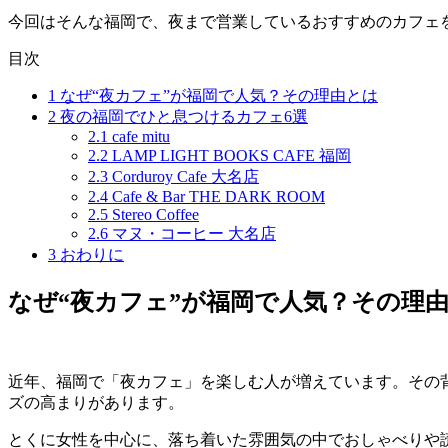
今回はそんな福岡で、夜まで営業しているおすすめのカフェ
目次
1
なぜ“夜カフェ”が福岡で人気？その理由とは
2
夜の福岡でひと息つけるカフェ6選
2.1
cafe mitu
2.2
LAMP LIGHT BOOKS CAFE 福岡
2.3
Corduroy Cafe 大名店
2.4
Cafe & Bar THE DARK ROOM
2.5
Stereo Coffee
2.6
マヌ・コーヒー 大名店
3
おわりに
なぜ“夜カフェ”が福岡で人気？その理
近年、福岡で「夜カフェ」を楽しむ人が増えています。その
ズの高まりがあります。
とくに女性を中心に、落ち着いた雰囲気の中でおしゃべりや