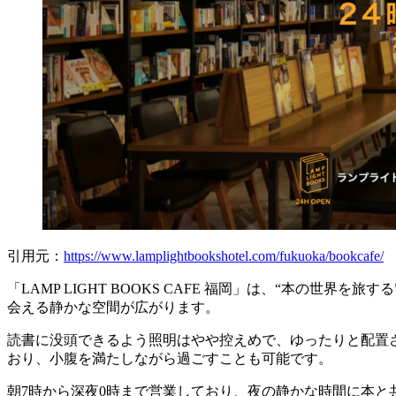
引用元：
https://www.lamplightbookshotel.com/fukuoka/bookcafe/
「LAMP LIGHT BOOKS CAFE 福岡」は、“本の
会える静かな空間が広がります。
読書に没頭できるよう照明はやや控えめで、ゆったりと配置
おり、小腹を満たしながら過ごすことも可能です。
朝7時から深夜0時まで営業しており、夜の静かな時間に本