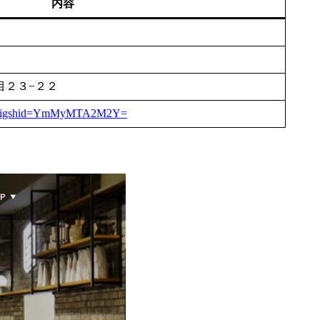
内容
目２３−２２
mitu?igshid=YmMyMTA2M2Y=