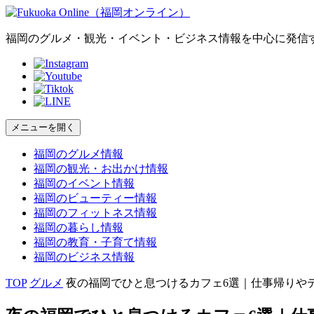
福岡のグルメ・観光・イベント・ビジネス情報を中心に発信
メニューを開く
福岡の
グルメ
情報
福岡の
観光・お出かけ
情報
福岡の
イベント
情報
福岡の
ビューティー
情報
福岡の
フィットネス
情報
福岡の
暮らし
情報
福岡の
教育・子育て
情報
福岡の
ビジネス
情報
TOP
グルメ
夜の福岡でひと息つけるカフェ6選｜仕事帰りや