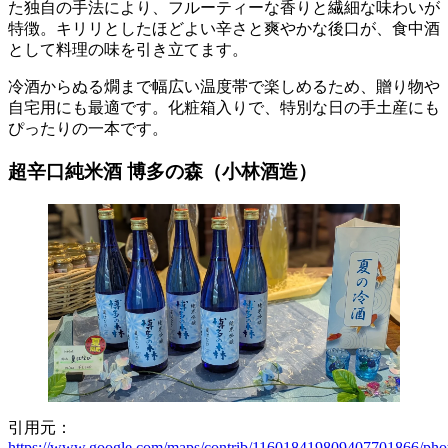
た独自の手法により、フルーティーな香りと繊細な味わいが
特徴。キリリとしたほどよい辛さと爽やかな後口が、食中酒
として料理の味を引き立てます。
冷酒からぬる燗まで幅広い温度帯で楽しめるため、贈り物や
自宅用にも最適です。化粧箱入りで、特別な日の手土産にも
ぴったりの一本です。
超辛口純米酒 博多の森（小林酒造）
引用元：
https://www.google.com/maps/contrib/116018419809407701866/phot