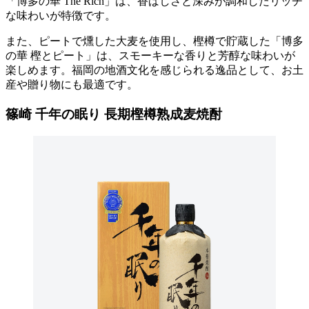
「博多の華 The Rich」は、香ばしさと深みが調和したリッチ
な味わいが特徴です。
また、ピートで燻した大麦を使用し、樫樽で貯蔵した「博多
の華 樫とピート」は、スモーキーな香りと芳醇な味わいが
楽しめます。福岡の地酒文化を感じられる逸品として、お土
産や贈り物にも最適です。
篠崎 千年の眠り 長期樫樽熟成麦焼酎