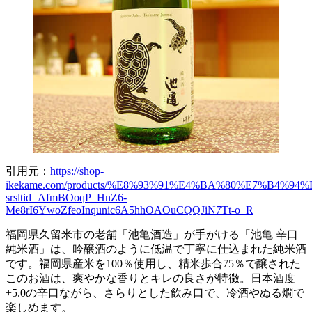
引用元：
https://shop-
ikekame.com/products/%E8%93%91%E4%BA%80%E7%B4%94
srsltid=AfmBOoqP_HnZ6-
Me8rI6YwoZfeoInqunic6A5hhOAOuCQQJiN7Tt-o_R
福岡県久留米市の老舗「池亀酒造」が手がける「池亀 辛口
純米酒」は、吟醸酒のように低温で丁寧に仕込まれた純米酒
です。福岡県産米を100％使用し、精米歩合75％で醸された
このお酒は、爽やかな香りとキレの良さが特徴。日本酒度
+5.0の辛口ながら、さらりとした飲み口で、冷酒やぬる燗で
楽しめます。