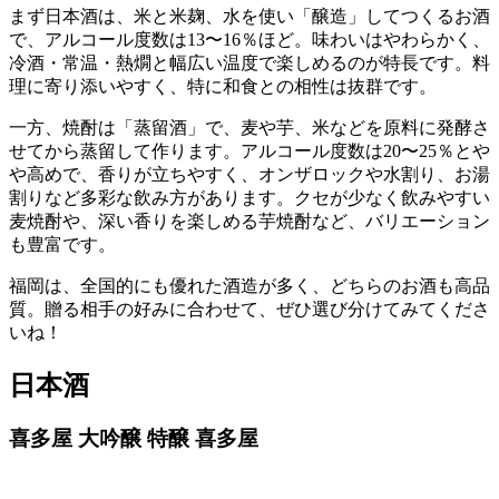
まず日本酒は、米と米麹、水を使い「醸造」してつくるお酒
で、アルコール度数は13〜16％ほど。味わいはやわらかく、
冷酒・常温・熱燗と幅広い温度で楽しめるのが特長です。料
理に寄り添いやすく、特に和食との相性は抜群です。
一方、焼酎は「蒸留酒」で、麦や芋、米などを原料に発酵さ
せてから蒸留して作ります。アルコール度数は20〜25％とや
や高めで、香りが立ちやすく、オンザロックや水割り、お湯
割りなど多彩な飲み方があります。クセが少なく飲みやすい
麦焼酎や、深い香りを楽しめる芋焼酎など、バリエーション
も豊富です。
福岡は、全国的にも優れた酒造が多く、どちらのお酒も高品
質。贈る相手の好みに合わせて、ぜひ選び分けてみてくださ
いね！
日本酒
喜多屋 大吟醸 特醸 喜多屋