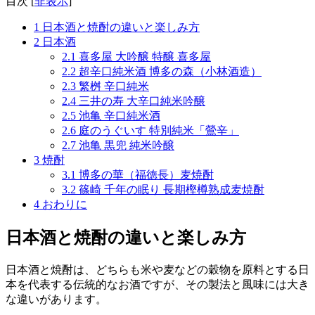
目次
[
非表示
]
1
日本酒と焼酎の違いと楽しみ方
2
日本酒
2.1
喜多屋 大吟醸 特醸 喜多屋
2.2
超辛口純米酒 博多の森（小林酒造）
2.3
繁桝 辛口純米
2.4
三井の寿 大辛口純米吟醸
2.5
池亀 辛口純米酒
2.6
庭のうぐいす 特別純米「鶯辛」
2.7
池亀 黒兜 純米吟醸
3
焼酎
3.1
博多の華（福徳長）麦焼酎
3.2
篠崎 千年の眠り 長期樫樽熟成麦焼酎
4
おわりに
日本酒と焼酎の違いと楽しみ方
日本酒と焼酎は、どちらも米や麦などの穀物を原料とする日
本を代表する伝統的なお酒ですが、その製法と風味には大き
な違いがあります。