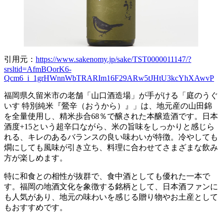
引用元：
https://www.sakenomy.jp/sake/TST0000011147/?
srsltid=AfmBOorK6-
Qcm6_i_1grHWnnWbTRARIm16F29ARw5tJHtU3kcYhXAwvP
福岡県久留米市の老舗「山口酒造場」が手がける「庭のうぐ
いす 特別純米『鶯辛（おうから）』」は、地元産の山田錦
を全量使用し、精米歩合68％で醸された本醸造酒です。日本
酒度+15という超辛口ながら、米の旨味をしっかりと感じら
れる、キレのあるバランスの良い味わいが特徴。冷やしても
燗にしても風味が引き立ち、料理に合わせてさまざまな飲み
方が楽しめます。
特に和食との相性が抜群で、食中酒としても優れた一本で
す。福岡の地酒文化を象徴する銘柄として、日本酒ファンに
も人気があり、地元の味わいを感じる贈り物やお土産として
もおすすめです。