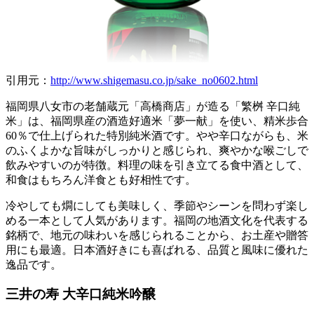
引用元：
http://www.shigemasu.co.jp/sake_no0602.html
福岡県八女市の老舗蔵元「高橋商店」が造る「繁桝 辛口純
米」は、福岡県産の酒造好適米「夢一献」を使い、精米歩合
60％で仕上げられた特別純米酒です。やや辛口ながらも、米
のふくよかな旨味がしっかりと感じられ、爽やかな喉ごしで
飲みやすいのが特徴。料理の味を引き立てる食中酒として、
和食はもちろん洋食とも好相性です。
冷やしても燗にしても美味しく、季節やシーンを問わず楽し
める一本として人気があります。福岡の地酒文化を代表する
銘柄で、地元の味わいを感じられることから、お土産や贈答
用にも最適。日本酒好きにも喜ばれる、品質と風味に優れた
逸品です。
三井の寿 大辛口純米吟醸