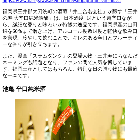
https://www.hasegawasaketen.com/eshop/products/detail/75
福岡県三井郡大刀洗町の酒蔵「井上合名会社」が醸す「三井
の寿 大辛口純米吟醸」は、日本酒度+14という超辛口なが
ら、繊細な香りと味わいが特徴の逸品です。福岡県産の山田
錦を60％まで磨き上げ、アルコール度数14度と軽快な飲み口
を実現。冷やして飲むことで、キレのある辛口とフルーティ
ーな香りが引き立ちます。
また、漫画『スラムダンク』の登場人物・三井寿にちなんだ
ネーミングも話題となり、ファンの間で人気を博していま
す。福岡土産としてはもちろん、特別な日の贈り物にも最適
な一本です。
池亀 辛口純米酒