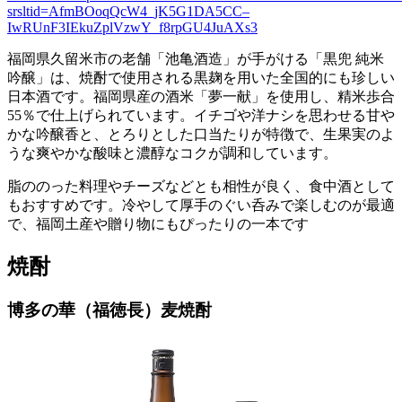
srsltid=AfmBOoqQcW4_jK5G1DA5CC–
IwRUnF3IEkuZplVzwY_f8rpGU4JuAXs3
福岡県久留米市の老舗「池亀酒造」が手がける「黒兜 純米
吟醸」は、焼酎で使用される黒麹を用いた全国的にも珍しい
日本酒です。福岡県産の酒米「夢一献」を使用し、精米歩合
55％で仕上げられています。イチゴや洋ナシを思わせる甘や
かな吟醸香と、とろりとした口当たりが特徴で、生果実のよ
うな爽やかな酸味と濃醇なコクが調和しています。
脂ののった料理やチーズなどとも相性が良く、食中酒として
もおすすめです。冷やして厚手のぐい呑みで楽しむのが最適
で、福岡土産や贈り物にもぴったりの一本です
焼酎
博多の華（福徳長）麦焼酎