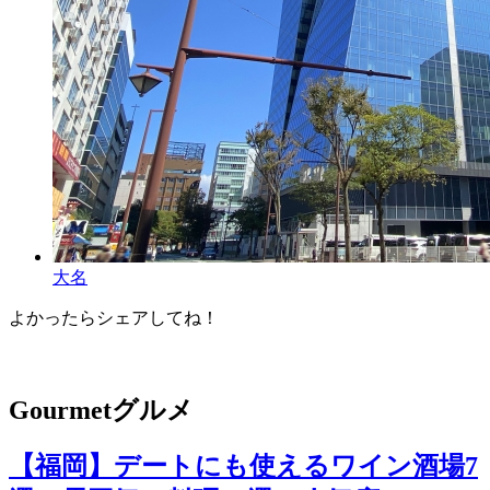
大名
よかったらシェアしてね！
Facebook
X
Hatena
Pocket
Pinterest
Line
Copy
Link
Gourmet
グルメ
【福岡】デートにも使えるワイン酒場7