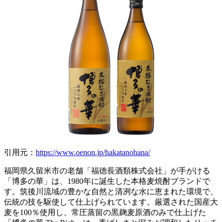
引用元：
https://www.oenon.jp/hakatanohana/
福岡県久留米市の老舗「福徳長酒類株式会社」が手がける
「博多の華」は、1980年に誕生した本格麦焼酎ブランドで
す。筑後川流域の豊かな自然と清冽な水に恵まれた環境で、
伝統の技を駆使して仕上げられています。厳選された国産大
麦を100％使用し、常圧蒸留の黒麹麦原酒のみで仕上げた