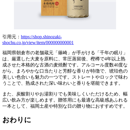
引用元：
https://shop.shinozaki-
shochu.co.jp/view/item/000000000001
福岡県朝倉市の老舗蔵元「篠崎」が手がける「千年の眠り」
は、厳選した大麦を原料に、常圧蒸留後、樫樽で4年以上熟
成させた本格的な古酒の麦焼酎です。アルコール度数40度な
がら、まろやかな口当たりと芳醇な香りが特徴で、琥珀色の
美しい色合いも魅力の一つです。ストレートやロックで味わ
うことで、熟成された深い味わいと香りを堪能できます。
また、炭酸割りやお湯割りでも美味しくいただけるため、幅
広い飲み方が楽しめます。贈答用にも最適な高級感あふれる
一本として、福岡土産や特別な日の贈り物におすすめです。
おわりに