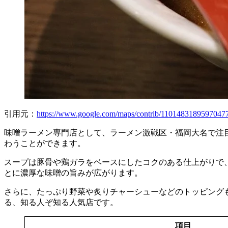
引用元：
https://www.google.com/maps/contrib/11014831895970477
味噌ラーメン専門店として、ラーメン激戦区・福岡大名で注
わうことができます。
スープは豚骨や鶏ガラをベースにしたコクのある仕上がりで
とに濃厚な味噌の旨みが広がります。
さらに、たっぷり野菜や炙りチャーシューなどのトッピング
る、知る人ぞ知る人気店です。
項目