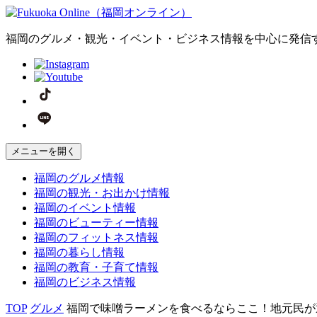
福岡のグルメ・観光・イベント・ビジネス情報を中心に発信
メニューを開く
福岡の
グルメ
情報
福岡の
観光・お出かけ
情報
福岡の
イベント
情報
福岡の
ビューティー
情報
福岡の
フィットネス
情報
福岡の
暮らし
情報
福岡の
教育・子育て
情報
福岡の
ビジネス
情報
TOP
グルメ
福岡で味噌ラーメンを食べるならここ！地元民が