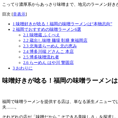
こってり濃厚系からあっさり味噌まで、地元のラーメン好き
目次
[
非表示
]
1
味噌好きが唸る！福岡の味噌ラーメンは“本物志向”
2
福岡でおすすめの味噌ラーメン6選
2.1
味噌蔵 ふくべえ
2.2
蔵出し味噌 麺場 彰膳 東福岡店
2.3
北海道らーめん 北の恵み
2.4
博多川端 どさんこ 本店
2.5
博多味噌流れ者
2.6
らーめん はや川 警固店
3
おわりに
味噌好きが唸る！福岡の味噌ラーメンは
福岡で味噌ラーメンを提供する店は、単なる派生メニューで
夫……。
それぞれの店が「味噌だからこそできる美味しさ」を探求し