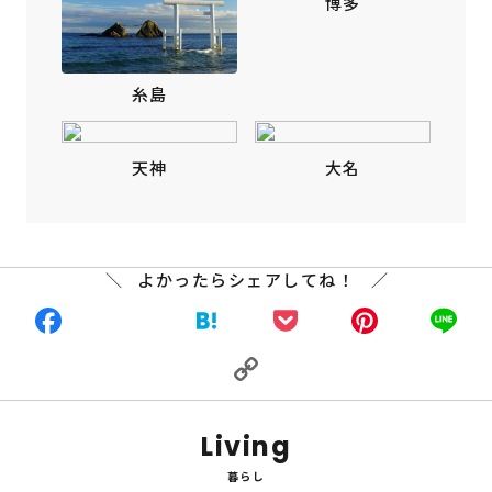
博多
糸島
天神
大名
よかったらシェアしてね！
Facebook
X
Hatena
Pocket
Pinte
L
Copy
Link
Living
暮らし