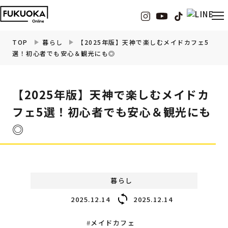
TOP
暮らし
【2025年版】天神で楽しむメイドカフェ5
選！初心者でも安心＆観光にも◎
福岡の
グルメ
情報
【2025年版】天神で楽しむメイドカ
福岡の
観光・お出かけ
情報
フェ5選！初心者でも安心＆観光にも
◎
福岡の
イベント
情報
福岡の
ビューティー
情報
暮らし
福岡の
フィットネス
情報
2025.12.14
2025.12.14
福岡の
暮らし
情報
メイドカフェ