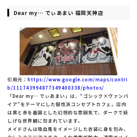
Dear my… でぃあまい 福岡天神店
引用元：
https://www.google.com/maps/contri
b/111743994877349400338/photos/
「Dear my… でぃあまい」は、“ゴシック×ヴァンパ
イア”をテーマにした個性派コンセプトカフェ。店内
は黒と赤を基調とした幻想的な雰囲気で、ダークで妖
しげな世界観に包まれています。
メイドさんは吸血鬼をイメージした衣装に身を包み、