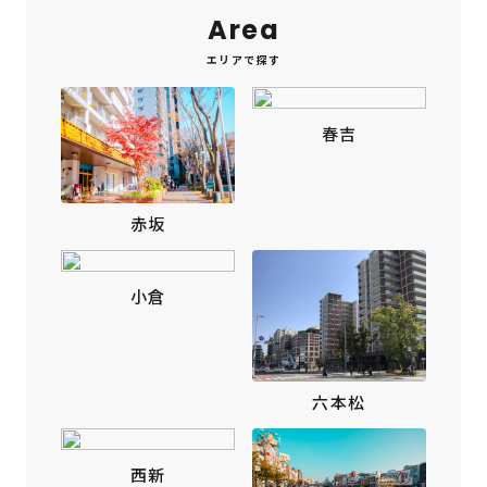
Area
エリアで探す
春吉
赤坂
小倉
六本松
西新