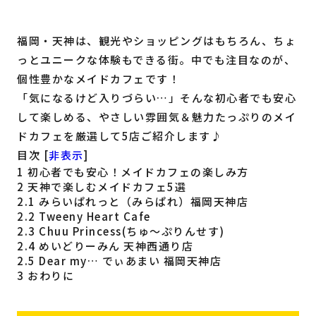
福岡の
教育・子育て
情報
福岡・天神は、観光やショッピングはもちろん、ちょ
っとユニークな体験もできる街。中でも注目なのが、
福岡の
ビジネス
情報
個性豊かなメイドカフェです！
「気になるけど入りづらい…」そんな初心者でも安心
して楽しめる、やさしい雰囲気＆魅力たっぷりのメイ
ドカフェを厳選して5店ご紹介します♪
目次
[
非表示
]
1
初心者でも安心！メイドカフェの楽しみ方
2
天神で楽しむメイドカフェ5選
2.1
みらいぱれっと（みらぱれ）福岡天神店
2.2
Tweeny Heart Cafe
2.3
Chuu Princess(ちゅ〜ぷりんせす)
2.4
めいどりーみん 天神西通り店
2.5
Dear my… でぃあまい 福岡天神店
3
おわりに