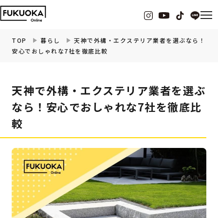
TOP
暮らし
天神で外構・エクステリア業者を選ぶなら！
安心でおしゃれな7社を徹底比較
福岡の
グルメ
情報
天神で外構・エクステリア業者を選ぶ
福岡の
観光・お出かけ
情報
なら！安心でおしゃれな7社を徹底比
較
福岡の
イベント
情報
福岡の
ビューティー
情報
福岡の
フィットネス
情報
福岡の
暮らし
情報