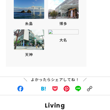
博多
糸島
大名
天神
よかったらシェアしてね！
Facebook
X
Hatena
Pocket
Pinterest
Line
Copy
Living
Link