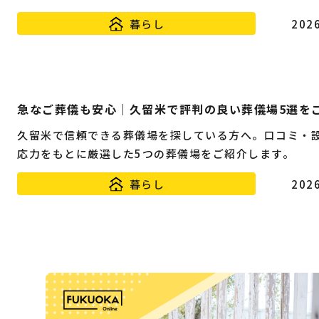
暮らし
2026
急なご葬儀も安心｜久留米で評判の良い葬儀場5選を
久留米で信頼できる葬儀場を探している方へ。口コミ・
応力をもとに厳選した5つの葬儀場をご紹介します。
暮らし
2026