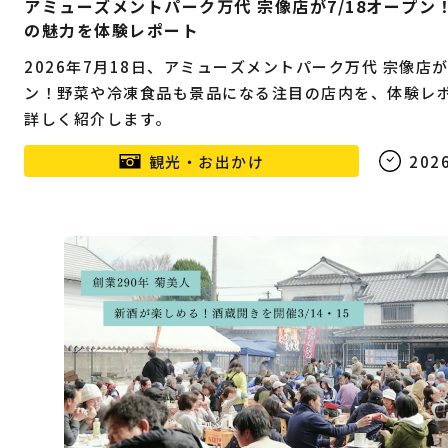
アミューズメントパーク万代 宗像店が7/18オープン
の魅力を体験レポート
2026年7月18日、アミューズメントパーク万代 宗像店
ン！野菜や冷凍食品も景品になる注目の店内を、体験レ
詳しく紹介します。
観光・お出かけ
2026