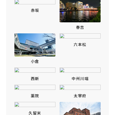
赤坂
春吉
六本松
小倉
西新
中州川端
薬院
太宰府
久留米