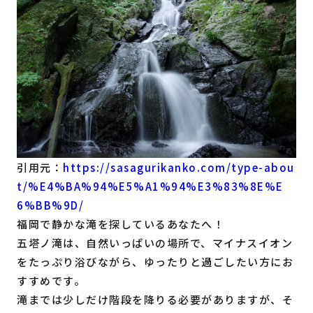
引用元：
https://sasagurikanko.com/type-abou
t/%E4%BA%94%E5%A1%94%E3%83%8E%E
6%BB%9D/
福岡で静かな滝を探しているあなたへ！
五塔ノ滝は、自然いっぱいの場所で、マイナスイオン
をたっぷり浴びながら、ゆったりと過ごしたい方にお
すすめです。
滝までは少しだけ階段を降りる必要がありますが、そ