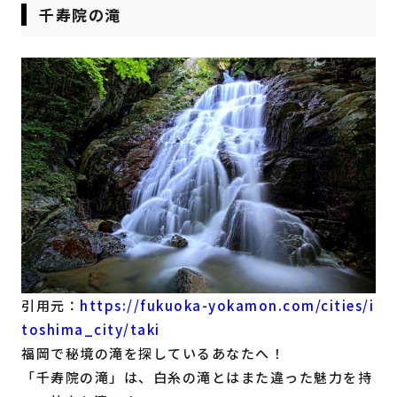
千寿院の滝
引用元：
https://fukuoka-yokamon.com/cities/i
toshima_city/taki
福岡で秘境の滝を探しているあなたへ！
「千寿院の滝」は、白糸の滝とはまた違った魅力を持