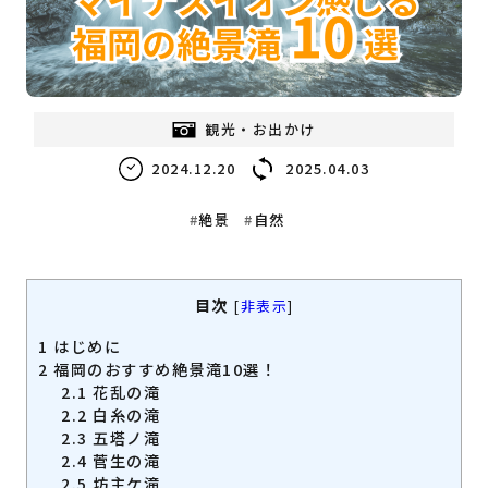
福岡の
教育・子育て
情報
福岡の
ビジネス
情報
観光・お出かけ
2024.12.20
2025.04.03
絶景
自然
目次
[
非表示
]
1
はじめに
2
福岡のおすすめ絶景滝10選！
2.1
花乱の滝
2.2
白糸の滝
2.3
五塔ノ滝
2.4
菅生の滝
2.5
坊主ケ滝