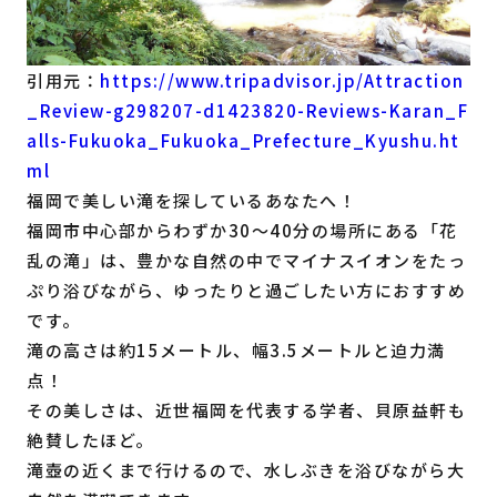
引用元：
https://www.tripadvisor.jp/Attraction
_Review-g298207-d1423820-Reviews-Karan_F
alls-Fukuoka_Fukuoka_Prefecture_Kyushu.ht
ml
福岡で美しい滝を探しているあなたへ！
福岡市中心部からわずか30〜40分の場所にある「花
乱の滝」は、豊かな自然の中でマイナスイオンをたっ
ぷり浴びながら、ゆったりと過ごしたい方におすすめ
です。
滝の高さは約15メートル、幅3.5メートルと迫力満
点！
その美しさは、近世福岡を代表する学者、貝原益軒も
絶賛したほど。
滝壺の近くまで行けるので、水しぶきを浴びながら大