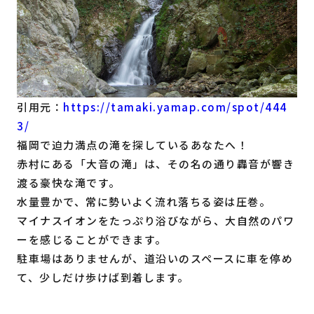
引用元：
https://tamaki.yamap.com/spot/444
3/
福岡で迫力満点の滝を探しているあなたへ！
赤村にある「大音の滝」は、その名の通り轟音が響き
渡る豪快な滝です。
水量豊かで、常に勢いよく流れ落ちる姿は圧巻。
マイナスイオンをたっぷり浴びながら、大自然のパワ
ーを感じることができます。
駐車場はありませんが、道沿いのスペースに車を停め
て、少しだけ歩けば到着します。