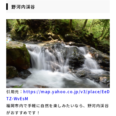
野河内渓谷
引用元：
https://map.yahoo.co.jp/v3/place/EeD
TZ-WvEsM
福岡市内で手軽に自然を楽しみたいなら、野河内渓谷
がおすすめです！