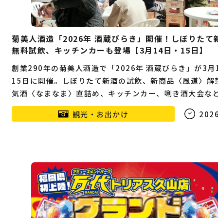
菊美人酒造「2026年 酒蔵びらき」開催！しぼりたて
無料試飲、キッチンカーも登場【3月14日・15日】
創業290年の菊美人酒造で「2026年 酒蔵びらき」が3月
15日に開催。しぼりたて新酒の試飲、新商品〈風道〉解
気酒〈なまなま〉直詰め、キッチンカー、唎き酒大会な
実です。
観光・お出かけ
2026