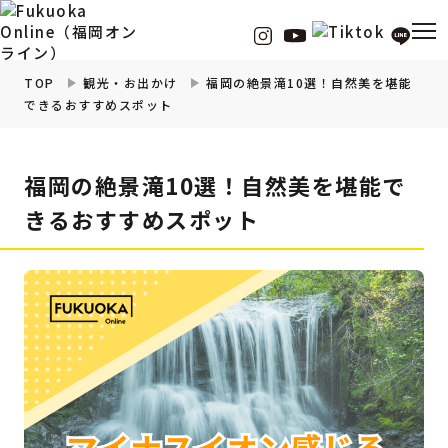
TOP
観光・お出かけ
福岡の絶景滝10選！自然美を堪能
できるおすすめスポット
福岡の
グルメ
情報
福岡の絶景滝10選！自然美を堪能で
福岡の
観光・お出かけ
情報
きるおすすめスポット
福岡の
イベント
情報
福岡の
ビューティー
情報
福岡の
フィットネス
情報
福岡の
暮らし
情報