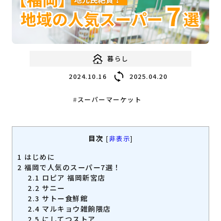
福岡の
教育・子育て
情報
福岡の
ビジネス
情報
暮らし
2024.10.16
2025.04.20
スーパーマーケット
目次
[
非表示
]
1
はじめに
2
福岡で人気のスーパー7選！
2.1
ロピア 福岡新宮店
2.2
サニー
2.3
サトー食鮮館
2.4
マルキョウ雑餉隈店
2.5
にしてつストア