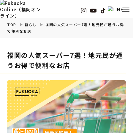
TOP
暮らし
福岡の人気スーパー7選！地元民が通うお得
で便利なお店
福岡の
グルメ
情報
福岡の人気スーパー7選！地元民が通
福岡の
観光・お出かけ
情報
うお得で便利なお店
福岡の
イベント
情報
福岡の
ビューティー
情報
福岡の
フィットネス
情報
福岡の
暮らし
情報