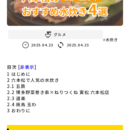
福岡の
教育・子育て
情報
福岡の
ビジネス
情報
グルメ
水炊き
2025.04.23
2025.04.23
目次
[
非表示
]
1
はじめに
2
六本松で人気の水炊き
2.1
五鉄
2.2
博多野菜巻き串×ねりつくね 寅松 六本松店
2.3
道楽
2.4
焼鳥 玉わ
3
おわりに