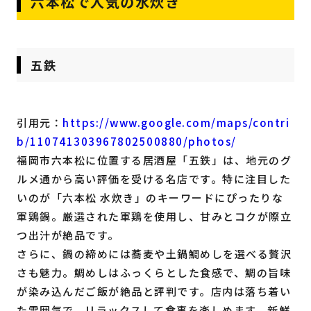
六本松で人気の水炊き
五鉄
引用元：
https://www.google.com/maps/contri
b/110741303967802500880/photos/
福岡市六本松に位置する居酒屋「五鉄」は、地元のグ
ルメ通から高い評価を受ける名店です。特に注目した
いのが「六本松 水炊き」のキーワードにぴったりな
軍鶏鍋。厳選された軍鶏を使用し、甘みとコクが際立
つ出汁が絶品です。
さらに、鍋の締めには蕎麦や土鍋鯛めしを選べる贅沢
さも魅力。鯛めしはふっくらとした食感で、鯛の旨味
が染み込んだご飯が絶品と評判です。店内は落ち着い
た雰囲気で、リラックスして食事を楽しめます。新鮮