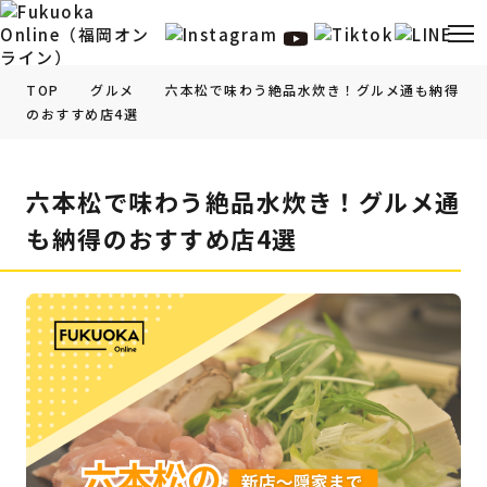
TOP
グルメ
六本松で味わう絶品水炊き！グルメ通も納得
のおすすめ店4選
福岡の
グルメ
情報
六本松で味わう絶品水炊き！グルメ通
福岡の
観光・お出かけ
情報
も納得のおすすめ店4選
福岡の
イベント
情報
福岡の
ビューティー
情報
福岡の
フィットネス
情報
福岡の
暮らし
情報