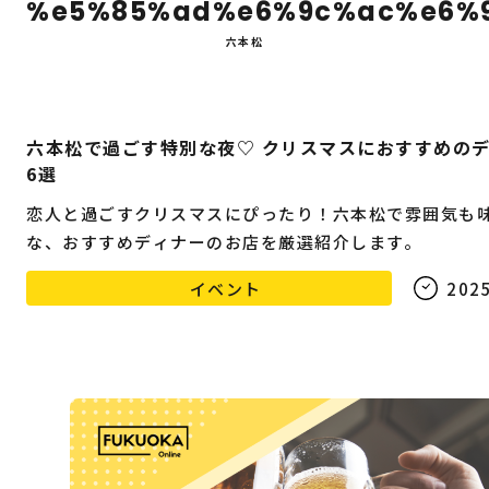
%e5%85%ad%e6%9c%ac%e6%
六本松
六本松で過ごす特別な夜♡ クリスマスにおすすめの
6選
恋人と過ごすクリスマスにぴったり！六本松で雰囲気も
な、おすすめディナーのお店を厳選紹介します。
イベント
2025