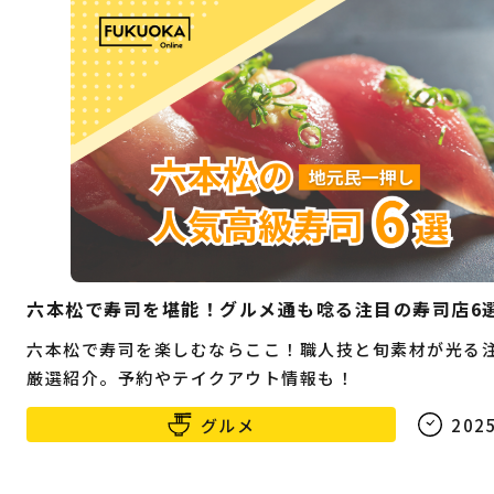
六本松で寿司を堪能！グルメ通も唸る注目の寿司店6
六本松で寿司を楽しむならここ！職人技と旬素材が光る
厳選紹介。予約やテイクアウト情報も！
グルメ
2025