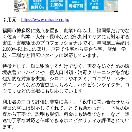
引用元：
https://www.mtrade.co.jp/
福岡市博多区に拠点を置き、創業16年以上、福岡県だけでな
く佐賀・熊本・大分・長崎など北部九州エリアにも対応する
害虫・害獣駆除のプロフェッショナルです。年間施工実績は
2,000件以上にのぼり、戸建て住宅から集合住宅、店舗・学
校・工場など幅広いタイプに対応しています。
特徴として、単に駆除するだけでなく、再発を防ぐための環
境改善アドバイスや、侵入口封鎖・消毒クリーニングを含む
包括的な対策を実施。シロアリやネズミ、ゴキブリ、ハチ、
ダニ・ノミなどの害虫はもちろん、ハクビシンやイタチ、コ
ウモリなどの害獣にも対応しています。
利用者の口コミ評価は非常に高く、「夜中に問い合わせたら
翌日の昼には対応してくれて、とても助かった」「下見の調
査から丁寧で、説明も親切。料金にも納得できた」など、迅
速で丁寧な対応と信頼できるホスピタリティが評価されてい
ます。