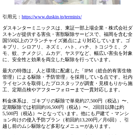
引用元：
https://www.duskin.jp/terminix/
ダスキンターミニックスは、東証一部上場企業・株式会社ダ
スキンが提供する害虫・害獣駆除サービスで、福岡を含む全
国550以上のフランチャイズ拠点により対応しています。ゴ
キブリ、シロアリ、ネズミ、ハト、ハチ、トコジラミ、ク
モ、蚊、ナメクジ、ムカデ、ヤスデなど、幅広い害虫を対象
に、安全性と効果を両立した駆除を行っています。
最大の特徴は、人と環境に配慮した「IPM（総合的有害生物
管理）による駆除・予防管理」を採用している点です。社内
ライセンスを取得したプロスタッフが調査・見積もりから施
工、定期点検やアフターフォローまで一貫対応します。
料金体系は、ゴキブリの駆除で単発約27,500円（税込）〜、
定期駆除では初回約16,500円（税込）〜、2回目以降は約
5,500円（税込）〜となっています。他にも戸建て・マンシ
ョン向けの侵入予防プラン（初回約13,200円／月6回）、引
越し前のムシ駆除など多彩なメニューがあります。