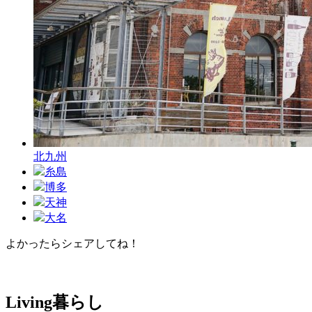
北九州
糸島
博多
天神
大名
よかったらシェアしてね！
Facebook
X
Hatena
Pocket
Pinterest
Line
Copy
Link
Living
暮らし