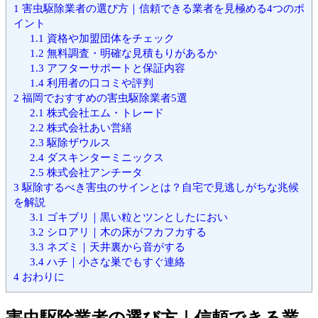
1
害虫駆除業者の選び方｜信頼できる業者を見極める4つのポ
イント
1.1
資格や加盟団体をチェック
1.2
無料調査・明確な見積もりがあるか
1.3
アフターサポートと保証内容
1.4
利用者の口コミや評判
2
福岡でおすすめの害虫駆除業者5選
2.1
株式会社エム・トレード
2.2
株式会社あい営繕
2.3
駆除ザウルス
2.4
ダスキンターミニックス
2.5
株式会社アンチータ
3
駆除するべき害虫のサインとは？自宅で見逃しがちな兆候
を解説
3.1
ゴキブリ｜黒い粒とツンとしたにおい
3.2
シロアリ｜木の床がフカフカする
3.3
ネズミ｜天井裏から音がする
3.4
ハチ｜小さな巣でもすぐ連絡
4
おわりに
害虫駆除業者の選び方｜信頼できる業