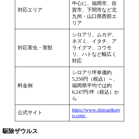
中心に、福岡市、佐
対応エリア
賀市、下関市など北
九州・山口県西部エ
リア
シロアリ、ムカデ、
ネズミ、イタチ、ア
対応害虫・害獣
ライグマ、コウモ
リ、ハトなど幅広く
対応
シロアリ坪単価約
5,250円（税込）～、
料金例
福岡県平均では約
6,247円/坪（税込）か
ら
https://www.shiroarikujy
公式サイト
o.com/
駆除ザウルス