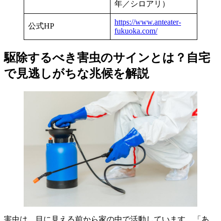
年／シロアリ）
https://www.anteater-
公式HP
fukuoka.com/
駆除するべき害虫のサインとは？自宅
で見逃しがちな兆候を解説
害虫は、目に見える前から家の中で活動しています。「あ