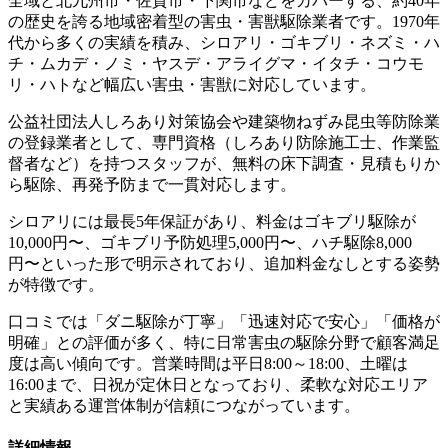
全域と北九州市・佐賀市・下関市などをカバーする、約40年
の歴史を誇る地域密着型の害虫・害獣駆除業者です。1970年
代から多くの実績を積み、シロアリ・ゴキブリ・ネズミ・ハ
チ・ムカデ・ノミ・ヤスデ・アライグマ・イタチ・コウモ
リ・ハトなど幅広い害虫・害獣に対応しています。
公益社団法人しろあり対策協会や建築物ねずみ昆虫等防除業
の登録業者として、専門資格（しろあり防除施工士、作業監
督者など）を持つスタッフが、無料の床下調査・見積もりか
ら駆除、再発予防まで一貫対応します。
シロアリには最長5年保証があり、料金はゴキブリ駆除が
10,000円〜、ゴキブリ予防処理5,000円〜、ハチ駆除8,000
円〜といった形で明示されており、追加料金なしとする姿勢
が特徴です。
口コミでは「ダニ駆除が丁寧」「迅速対応で安心」「価格が
明確」との評価が多く、特に日常害虫の駆除分野で顧客満足
度は高い傾向です。営業時間は平日8:00～18:00、土曜は
16:00まで、日祝が定休日となっており、柔軟な対応エリア
と実績ある運営体制が信頼につながっています。
詳細情報