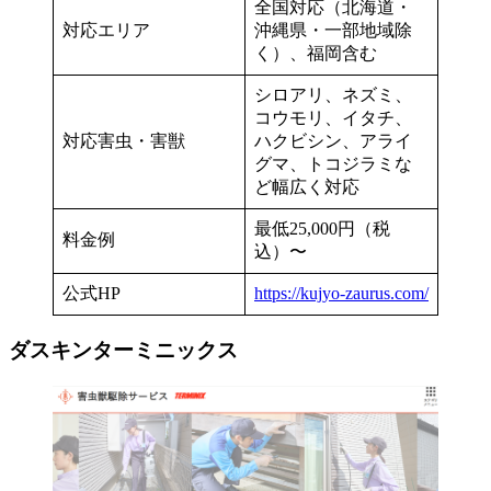
全国対応（北海道・
対応エリア
沖縄県・一部地域除
く）、福岡含む
シロアリ、ネズミ、
コウモリ、イタチ、
対応害虫・害獣
ハクビシン、アライ
グマ、トコジラミな
ど幅広く対応
最低25,000円（税
料金例
込）〜
公式HP
https://kujyo-zaurus.com/
ダスキンターミニックス