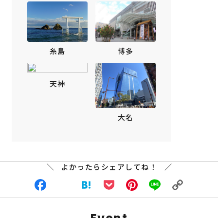
博多
糸島
天神
大名
よかったらシェアしてね！
Facebook
X
Hatena
Pocket
Pinterest
Line
Copy
Link