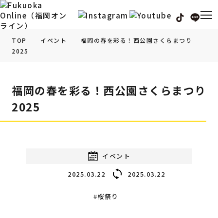
TOP
イベント
福岡の春を彩る！西公園さくらまつり
2025
福岡の
グルメ
情報
福岡の春を彩る！西公園さくらまつり
福岡の
観光・お出かけ
情報
2025
福岡の
イベント
情報
福岡の
ビューティー
情報
イベント
2025.03.22
2025.03.22
福岡の
フィットネス
情報
桜祭り
福岡の
暮らし
情報