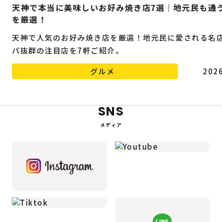
天神で本当に美味しいお好み焼き店7選｜地元民も通
を厳選！
天神で人気のお好み焼き店を厳選！地元民に愛される名
パ抜群の注目店を7軒ご紹介。
グルメ
2026
SNS
メディア