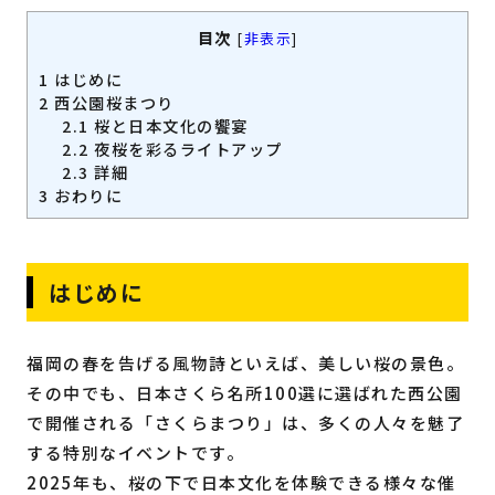
福岡の
教育・子育て
情報
目次
[
非表示
]
1
はじめに
福岡の
ビジネス
情報
2
西公園桜まつり
2.1
桜と日本文化の饗宴
2.2
夜桜を彩るライトアップ
2.3
詳細
3
おわりに
はじめに
福岡の春を告げる風物詩といえば、美しい桜の景色。
その中でも、日本さくら名所100選に選ばれた西公園
で開催される「さくらまつり」は、多くの人々を魅了
する特別なイベントです。
2025年も、桜の下で日本文化を体験できる様々な催