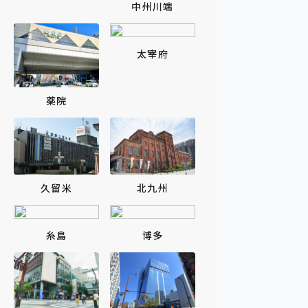
中州川端
太宰府
薬院
北九州
久留米
糸島
博多