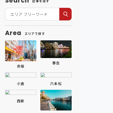
Search
記事を探す
Area
エリアで探す
春吉
赤坂
小倉
六本松
西新