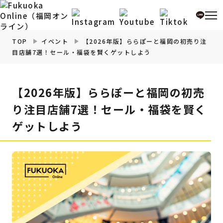
TOP
イベント
【2026年版】ららぽーと福岡の初売り注
目店舗7選！セール・福袋を賢くゲットしよう
福岡の
グルメ
情報
【2026年版】ららぽーと福岡の初売
福岡の
観光・お出かけ
情報
り注目店舗7選！セール・福袋を賢く
ゲットしよう
福岡の
イベント
情報
福岡の
ビューティー
情報
福岡の
フィットネス
情報
福岡の
暮らし
情報