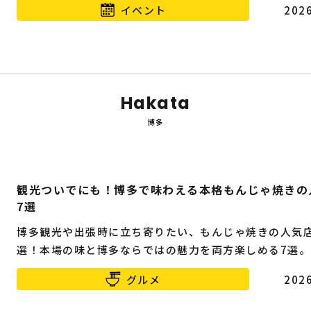
イベント
2026
Hakata
博多
観光ついでにも！博多で味わえる本格もんじゃ焼きの
7選
博多観光や出張時に立ち寄りたい、もんじゃ焼きの人気
選！本場の味と博多ならではの魅力を両方楽しめる7選。
グルメ
2026