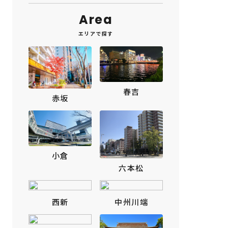
Area
エリアで探す
春吉
赤坂
小倉
六本松
西新
中州川端