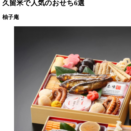
久留米で人気のおせち6選
柚子庵