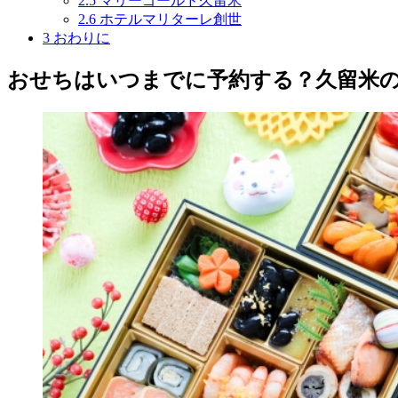
2.5
マリーゴールド久留米
2.6
ホテルマリターレ創世
3
おわりに
おせちはいつまでに予約する？久留米