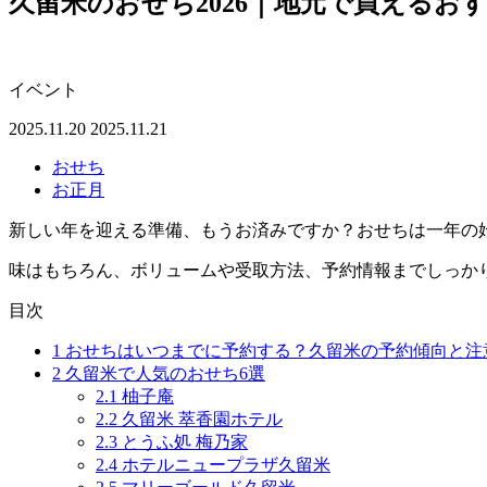
久留米のおせち2026｜地元で買えるお
イベント
2025.11.20
2025.11.21
おせち
お正月
新しい年を迎える準備、もうお済みですか？おせちは一年の
味はもちろん、ボリュームや受取方法、予約情報までしっか
目次
1
おせちはいつまでに予約する？久留米の予約傾向と注
2
久留米で人気のおせち6選
2.1
柚子庵
2.2
久留米 萃香園ホテル
2.3
とうふ処 梅乃家
2.4
ホテルニュープラザ久留米