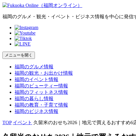
福岡のグルメ・観光・イベント・ビジネス情報を中心に発信
メニューを開く
福岡の
グルメ
情報
福岡の
観光・お出かけ
情報
福岡の
イベント
情報
福岡の
ビューティー
情報
福岡の
フィットネス
情報
福岡の
暮らし
情報
福岡の
教育・子育て
情報
福岡の
ビジネス
情報
TOP
イベント
久留米のおせち2026｜地元で買えるおすすめ6