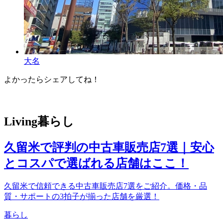
大名
よかったらシェアしてね！
Facebook
X
Hatena
Pocket
Pinterest
Line
Copy
Link
Living
暮らし
久留米で評判の中古車販売店7選｜安心
とコスパで選ばれる店舗はここ！
久留米で信頼できる中古車販売店7選をご紹介。価格・品
質・サポートの3拍子が揃った店舗を厳選！
暮らし