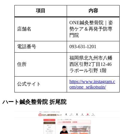
項目
内容
ONE鍼灸整骨院｜姿
店舗名
勢ケア＆再発予防専
門院
電話番号
093-631-1201
福岡県北九州市八幡
住所
西区引野2丁目12-46
ラポール引野 1階
https://www.instagram.c
公式サイト
om/one_seikotsuin/
ハート鍼灸整骨院 折尾院