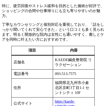
特に、疲労回復やストレス緩和を目的とした施術が好評で、
ショッピングの合間や仕事帰りにも立ち寄りやすいのが魅
力。
丁寧なカウンセリングと個別対応を重視しており、「話をし
っかり聞いてくれて安心できた」という口コミも多く見られ
ます。明るく開放的な院内は女性にも通いやすく、癒しとケ
アを同時に叶えたい方におすすめです。
項目
内容
KAEDE鍼灸整骨院 リ
店舗名
ラクゼーション
電話番号
093-513-7575
福岡県北九州市小倉
住所
北区京町3丁目1-1 セ
ントシティ 10F
https://kaede-
公式サイト
saintcity.com