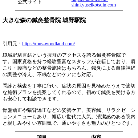
公式サイト
shinkyuseikotsuin.com
大きな森の鍼灸整骨院 城野駅院
引用元：
https://mns-woodland.com/
JR城野駅直結という抜群のアクセスを誇る鍼灸整骨院で
す。国家資格を持つ経験豊富なスタッフが在籍しており、肩
こり・腰痛などの整骨施術はもちろん、鍼灸による自律神経
の調整や冷え、不眠などのケアにも対応。
問診と検査を丁寧に行い、症状の原因を見極めたうえで適切
な施術プランを提案してくれるので、初めて鍼灸を受ける方
も安心して相談できます。
骨盤矯正や猫背矯正などの姿勢ケア、美容鍼、リラクゼーシ
ョンメニューもあり、幅広い世代に人気。清潔感のある院内
と親しみやすい雰囲気で、通いやすさも魅力のひとつです。
項目
内容