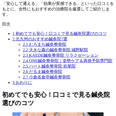
「安心して通える」「効果が実感できる」といった口コミを
もとに、女性にもおすすめの治療院を厳選してご紹介しま
す。
目次
1
初めてでも安心！口コミで見る鍼灸院選びのコツ
2
北九州のおすすめ鍼灸院7選
2.1
むろまち鍼灸整骨院
2.2
大きな森の鍼灸整骨院 城野駅院
2.3
KAEDE鍼灸整骨院 リラクゼーション
2.4
ONE鍼灸整骨院｜姿勢ケア＆再発予防専門院
2.5
ハート鍼灸整骨院 折尾院
2.6
だるま鍼灸整骨院
2.7
小倉名倉堂鍼灸整骨院
3
おわりに
初めてでも安心！口コミで見る鍼灸院
選びのコツ