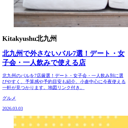
Kitakyushu
北九州
北九州で外さないバル7選！デート・女
子会・一人飲みで使える店
北九州のバルを7店厳選！デート・女子会・一人飲み別に選
びやすく、予算感や予約目安も紹介。小倉中心に今夜使える
一軒が見つかります。地図リンク付き。
グルメ
2026.03.03