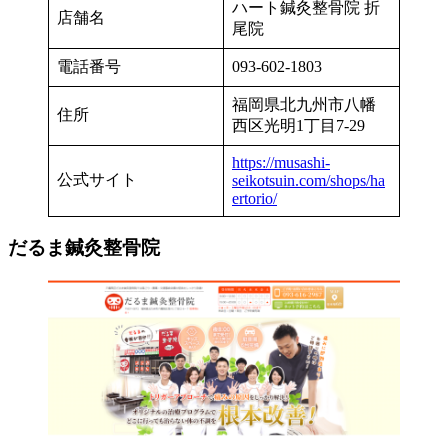
ハート鍼灸整骨院 折
店舗名
尾院
電話番号
093-602-1803
福岡県北九州市八幡
住所
西区光明1丁目7-29
https://musashi-
公式サイト
seikotsuin.com/shops/ha
ertorio/
だるま鍼灸整骨院