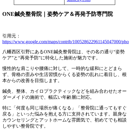
ONE鍼灸整骨院｜姿勢ケア＆再発予防専門院
引用元：
https://www.google.com/maps/contrib/100528622961145047000/phot
八幡西区引野にあるONE鍼灸整骨院は、その名の通り“姿勢
ケア”と“再発予防”に特化した施術が魅力です。
慢性的な肩こりや腰痛に対して、一時的な緩和にとどまら
ず、骨格の歪みや生活習慣からくる姿勢の乱れに着目し、根
本からの改善を目指します。
鍼灸、整体、カイロプラクティックなどを組み合わせたオー
ダーメイドの施術で、幅広い年齢層に対応。
特に「何度も同じ場所が痛くなる」「整骨院に通ってもすぐ
戻る」といった悩みを抱える方に支持されています。親身な
カウンセリングとアットホームな雰囲気で、初めてでも相談
しやすい整骨院です。