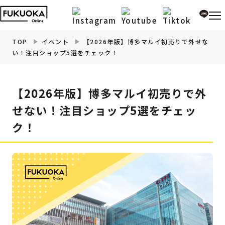
TOP
イベント
【2026年版】博多マルイ初売りで外せな
い！注目ショップ5選をチェック！
福岡の
グルメ
情報
【2026年版】博多マルイ初売りで外
福岡の
観光・お出かけ
情報
せない！注目ショップ5選をチェッ
ク！
福岡の
イベント
情報
福岡の
ビューティー
情報
福岡の
フィットネス
情報
福岡の
暮らし
情報