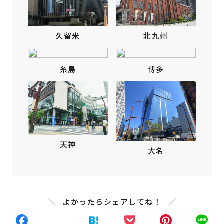
北九州
久留米
糸島
博多
天神
大名
よかったらシェアしてね！
Facebook
X
Hatena
Pocket
Pinte
L