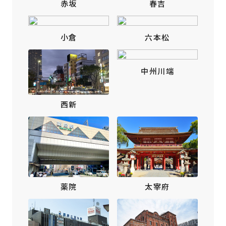
赤坂
春吉
小倉
六本松
中州川端
西新
薬院
太宰府