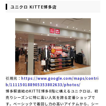
ユニクロ KITTE博多店
引用元：
https://www.google.com/maps/contri
b/111150188905353802633/photos/
博多駅直結のKITTE博多8階に構えるユニクロは、初
売りシーズンに特に高い人気を誇る定番ショップで
す。ベーシックで着回し力の高いアイテムから、シー