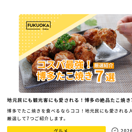
地元民にも観光客にも愛される！博多の絶品たこ焼き
博多でたこ焼きを食べるならココ！地元民にも愛される
厳選して7つご紹介します。
グルメ
2026