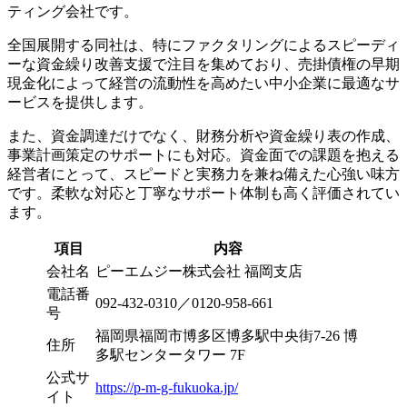
ティング会社です。
全国展開する同社は、特にファクタリングによるスピーディ
ーな資金繰り改善支援で注目を集めており、売掛債権の早期
現金化によって経営の流動性を高めたい中小企業に最適なサ
ービスを提供します。
また、資金調達だけでなく、財務分析や資金繰り表の作成、
事業計画策定のサポートにも対応。資金面での課題を抱える
経営者にとって、スピードと実務力を兼ね備えた心強い味方
です。柔軟な対応と丁寧なサポート体制も高く評価されてい
ます。
項目
内容
会社名
ピーエムジー株式会社 福岡支店
電話番
092-432-0310／0120-958-661
号
福岡県福岡市博多区博多駅中央街7-26 博
住所
多駅センタータワー 7F
公式サ
https://p-m-g-fukuoka.jp/
イト