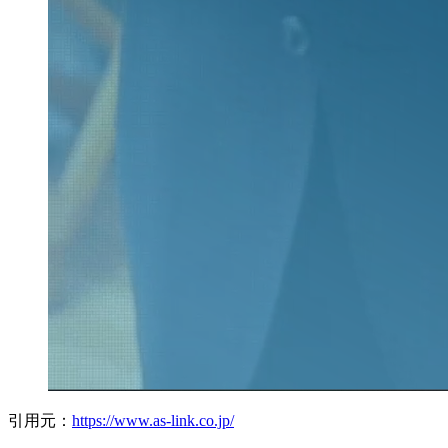
引用元：
https://www.as-link.co.jp/