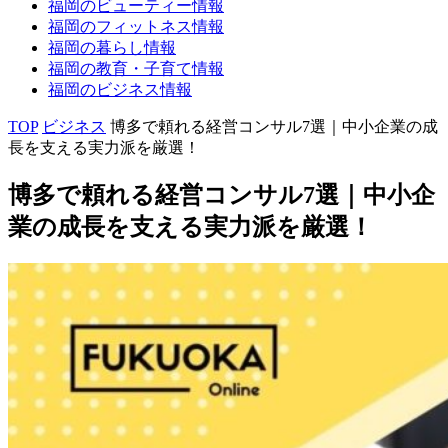
福岡の
ビューティー
情報
福岡の
フィットネス
情報
福岡の
暮らし
情報
福岡の
教育・子育て
情報
福岡の
ビジネス
情報
TOP
ビジネス
博多で頼れる経営コンサル7選｜中小企業の成
長を支える実力派を厳選！
博多で頼れる経営コンサル7選｜中小企
業の成長を支える実力派を厳選！