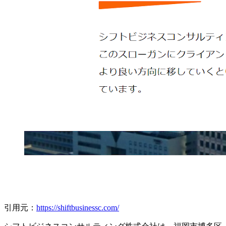
引用元：
https://shiftbusinessc.com/