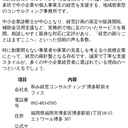
多区で中小企業や個人事業主の経営を支援する、地域密着型
のコンサルティング事務所です。
中小企業診断士が中心となり、経営計画の策定や販路開拓、
補助金活用支援など、実務的で地に足のついたサービスを展
開。相談しやすく親身な対応に定評があり、「経営の困りご
とはまずここへ」といった信頼の声も多数。
特に創業間もない事業者や家業の見直しを考える小規模企業
にとって、経営の羅針盤となる存在です。誠実で丁寧な支援
スタイルが、多くの中小企業経営者に選ばれている理由の一
つといえるでしょう。
項目
内容
和み経営コンサルティング 博多駅前オ
会社名
フィス
電話番
092-483-0505
号
福岡県福岡市博多区博多駅前1丁目18-15
住所
エトワール博多 307
公式サ