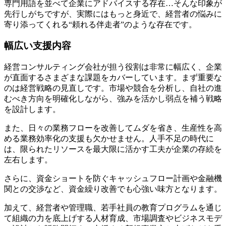
専門用語を並べて企業にアドバイスする存在…そんな印象が
先行しがちですが、実際にはもっと身近で、経営者の悩みに
寄り添ってくれる“頼れる伴走者”のような存在です。
幅広い支援内容
経営コンサルティング会社が担う役割は非常に幅広く、企業
が直面するさまざまな課題をカバーしています。まず重要な
のは経営戦略の見直しです。市場や競合を分析し、自社の進
むべき方向を明確化しながら、強みを活かし弱点を補う戦略
を設計します。
また、日々の業務フローを改善してムダを省き、生産性を高
める業務効率化の支援も欠かせません。人手不足の時代に
は、限られたリソースを最大限に活かす工夫が企業の存続を
左右します。
さらに、資金ショートを防ぐキャッシュフロー計画や金融機
関との交渉など、資金繰り改善でも心強い味方となります。
加えて、経営者や管理職、若手社員の教育プログラムを通じ
て組織の力を底上げする人材育成、市場調査やビジネスモデ