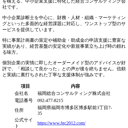
を構える、中小企業支援に特化した経営コンサルティング会
社です。
中小企業診断士を中心に、財務・人材・組織・マーケティン
グといった多面的な経営課題に対応し、ワンストップ型のサ
ービスを提供しています。
特に事業計画書の策定や補助金・助成金の申請支援に豊富な
実績があり、経営基盤の安定化や新規事業立ち上げ時の頼れ
る味方。
個別企業の実情に即したオーダーメイド型のアドバイスが好
評で、「相談して良かった」との声が後を絶ちません。信頼
と実績に裏打ちされた丁寧な支援体制が強みです。
項目
内容
会社名
福岡総合コンサルティング株式会社
電話番号
092-477-8215
福岡県福岡市博多区博多駅前3丁目7-
住所
35
公式サイ
https://www.fgc2012.com/
ト