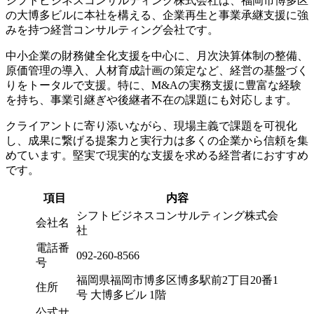
シフトビジネスコンサルティング株式会社は、福岡市博多区
の大博多ビルに本社を構える、企業再生と事業承継支援に強
みを持つ経営コンサルティング会社です。
中小企業の財務健全化支援を中心に、月次決算体制の整備、
原価管理の導入、人材育成計画の策定など、経営の基盤づく
りをトータルで支援。特に、M&Aの実務支援に豊富な経験
を持ち、事業引継ぎや後継者不在の課題にも対応します。
クライアントに寄り添いながら、現場主義で課題を可視化
し、成果に繋げる提案力と実行力は多くの企業から信頼を集
めています。堅実で現実的な支援を求める経営者におすすめ
です。
項目
内容
シフトビジネスコンサルティング株式会
会社名
社
電話番
092-260-8566
号
福岡県福岡市博多区博多駅前2丁目20番1
住所
号 大博多ビル 1階
公式サ