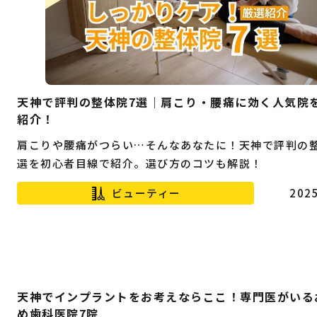
天神で評判の整体院7選｜肩こり・腰痛に効く人気院
紹介！
肩こりや腰痛がつらい…そんなあなたに！天神で評判の整
選を初心者目線で紹介。選び方のコツも解説！
ビューティー
2025
天神でインプラントをお考えならここ！専門医がいる
め歯科医院7院