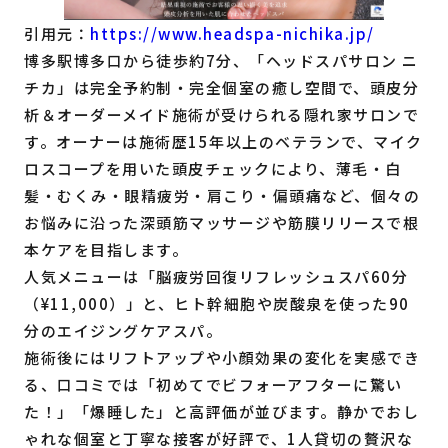
引用元：
https://www.headspa-nichika.jp/
博多駅博多口から徒歩約7分、「ヘッドスパサロン ニ
チカ」は完全予約制・完全個室の癒し空間で、頭皮分
析＆オーダーメイド施術が受けられる隠れ家サロンで
す。オーナーは施術歴15年以上のベテランで、マイク
ロスコープを用いた頭皮チェックにより、薄毛・白
髪・むくみ・眼精疲労・肩こり・偏頭痛など、個々の
お悩みに沿った深頭筋マッサージや筋膜リリースで根
本ケアを目指します。
人気メニューは「脳疲労回復リフレッシュスパ60分
（¥11,000）」と、ヒト幹細胞や炭酸泉を使った90
分のエイジングケアスパ。
施術後にはリフトアップや小顔効果の変化を実感でき
る、口コミでは「初めてでビフォーアフターに驚い
た！」「爆睡した」と高評価が並びます。静かでおし
ゃれな個室と丁寧な接客が好評で、1人貸切の贅沢な