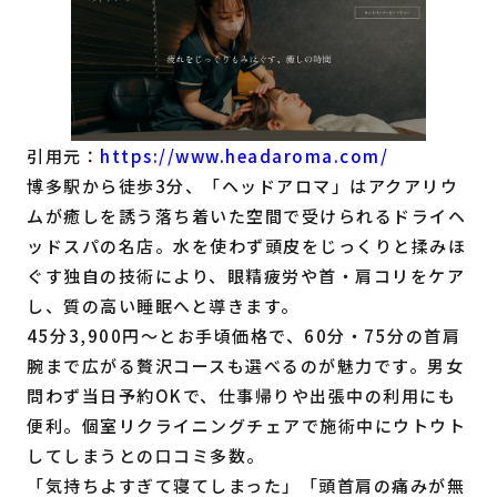
引用元：
https://www.headaroma.com/
博多駅から徒歩3分、「ヘッドアロマ」はアクアリウ
ムが癒しを誘う落ち着いた空間で受けられるドライヘ
ッドスパの名店。水を使わず頭皮をじっくりと揉みほ
ぐす独自の技術により、眼精疲労や首・肩コリをケア
し、質の高い睡眠へと導きます。
45分3,900円～とお手頃価格で、60分・75分の首肩
腕まで広がる贅沢コースも選べるのが魅力です。男女
問わず当日予約OKで、仕事帰りや出張中の利用にも
便利。個室リクライニングチェアで施術中にウトウト
してしまうとの口コミ多数。
「気持ちよすぎて寝てしまった」「頭首肩の痛みが無