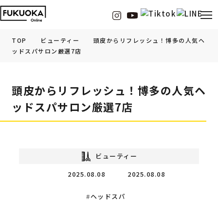
TOP
ビューティー
頭皮からリフレッシュ！博多の人気ヘ
ッドスパサロン厳選7店
福岡の
グルメ
情報
頭皮からリフレッシュ！博多の人気ヘ
福岡の
観光・お出かけ
情報
ッドスパサロン厳選7店
福岡の
イベント
情報
福岡の
ビューティー
情報
ビューティー
2025.08.08
2025.08.08
福岡の
フィットネス
情報
ヘッドスパ
福岡の
暮らし
情報