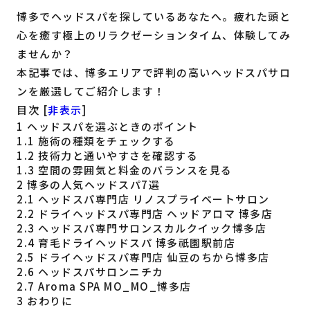
博多でヘッドスパを探しているあなたへ。疲れた頭と
福岡の
教育・子育て
情報
心を癒す極上のリラクゼーションタイム、体験してみ
ませんか？
福岡の
ビジネス
情報
本記事では、博多エリアで評判の高いヘッドスパサロ
ンを厳選してご紹介します！
目次
[
非表示
]
1
ヘッドスパを選ぶときのポイント
1.1
施術の種類をチェックする
1.2
技術力と通いやすさを確認する
1.3
空間の雰囲気と料金のバランスを見る
2
博多の人気ヘッドスパ7選
2.1
ヘッドスパ専門店 リノスプライベートサロン
2.2
ドライヘッドスパ専門店 ヘッドアロマ 博多店
2.3
ヘッドスパ専門サロンスカルクイック博多店
2.4
育毛ドライヘッドスパ 博多祇園駅前店
2.5
ドライヘッドスパ専門店 仙豆のちから博多店
2.6
ヘッドスパサロンニチカ
2.7
Aroma SPA MO_MO_博多店
3
おわりに