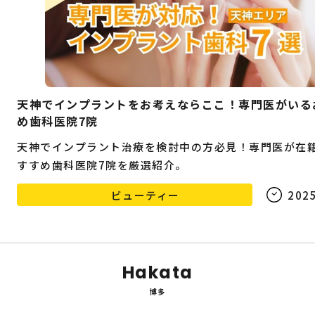
天神でインプラントをお考えならここ！専門医がいる
め歯科医院7院
天神でインプラント治療を検討中の方必見！専門医が在
すすめ歯科医院7院を厳選紹介。
ビューティー
2025
Hakata
博多