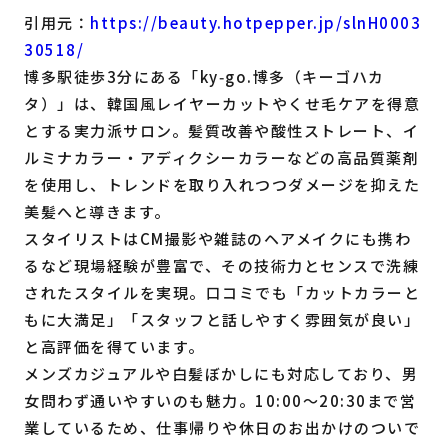
引用元：
https://beauty.hotpepper.jp/slnH0003
30518/
博多駅徒歩3分にある「ky‑go.博多（キーゴハカ
タ）」は、韓国風レイヤーカットやくせ毛ケアを得意
とする実力派サロン。髪質改善や酸性ストレート、イ
ルミナカラー・アディクシーカラーなどの高品質薬剤
を使用し、トレンドを取り入れつつダメージを抑えた
美髪へと導きます。
スタイリストはCM撮影や雑誌のヘアメイクにも携わ
るなど現場経験が豊富で、その技術力とセンスで洗練
されたスタイルを実現。口コミでも「カットカラーと
もに大満足」「スタッフと話しやすく雰囲気が良い」
と高評価を得ています。
メンズカジュアルや白髪ぼかしにも対応しており、男
女問わず通いやすいのも魅力。10:00〜20:30まで営
業しているため、仕事帰りや休日のお出かけのついで