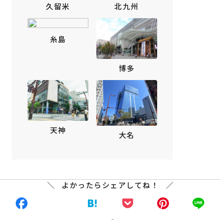
北九州
久留米
糸島
博多
天神
大名
よかったらシェアしてね！
Facebook
X
Hatena
Pocket
Pinte
L