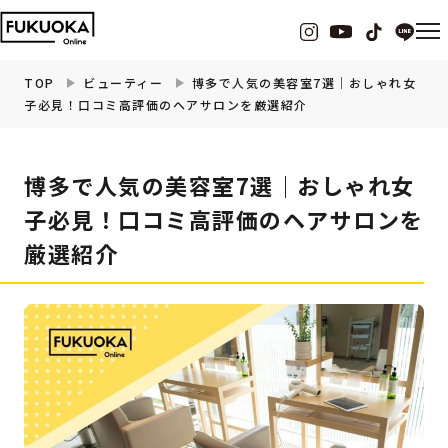
TOP
ビューティー
博多で人気の美容室7選｜おしゃれ女
子必見！口コミ高評価のヘアサロンを厳選紹介
福岡の
グルメ
情報
博多で人気の美容室7選｜おしゃれ女
福岡の
観光・お出かけ
情報
子必見！口コミ高評価のヘアサロンを
厳選紹介
福岡の
イベント
情報
福岡の
ビューティー
情報
福岡の
フィットネス
情報
福岡の
暮らし
情報