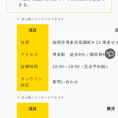
きる。
項目
住所
福岡市博多区祇園町4-13 博多ゼ
アクセス
博多駅 徒歩8分／櫛田神社前駅
診療時間
10:00～18:00（完全予約制）
オンライン
要問い合わせ
対応
項目
費用