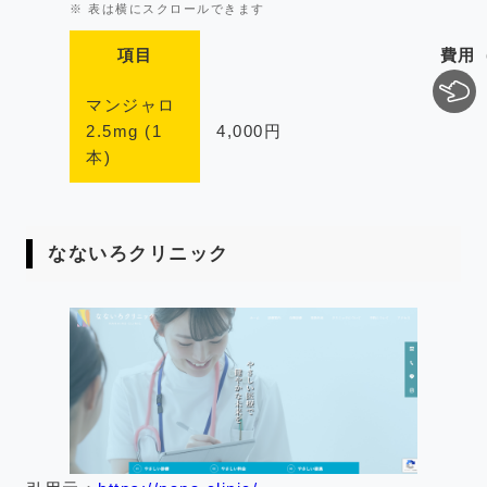
項目
費用
マンジャロ
2.5mg (1
4,000円
本)
なないろクリニック