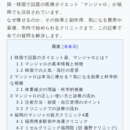
国・韓国で話題の医療ダイエット「マンジャロ」が福
福岡の
教育・子育て
情報
岡でも注目されています。
なぜ痩せるのか、その効果と副作用、気になる費用や
福岡の
ビジネス
情報
薬価、市内で始められるクリニックまで。この記事で
全ての疑問を解決します。
目次
[
非表示
]
1
韓国で話題のダイエット薬、マンジャロとは？
1.1
マンジャロの基本情報と特徴
1.2
韓国での人気・流行の背景
2
マンジャロは本当に痩せる？気になる効果と科学的
な根拠
2.1
体重減少の理論・科学的根拠
3
マンジャロの正しい使い方と診療の流れ
3.1
注射方法・頻度・自己管理のポイント
3.2
クリニックでの診療の流れ
4
福岡のマンジャロ処方クリニック4選
4.1
福岡博多駅前中央通クリニック
4.2
ミセルクリニック福岡院 (旧 藤野クリニック)