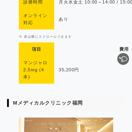
診療時間
月火水金土 10:00～14:00 / 15
オンライン
あり
対応
項目
費用
マンジャロ
2.5mg (4
35,200円
本)
Mメディカルクリニック福岡