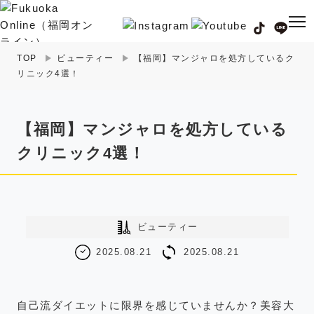
TOP
ビューティー
【福岡】マンジャロを処方しているク
リニック4選！
福岡の
グルメ
情報
【福岡】マンジャロを処方している
福岡の
観光・お出かけ
情報
クリニック4選！
福岡の
イベント
情報
福岡の
ビューティー
情報
ビューティー
2025.08.21
2025.08.21
福岡の
フィットネス
情報
福岡の
暮らし
情報
自己流ダイエットに限界を感じていませんか？美容大