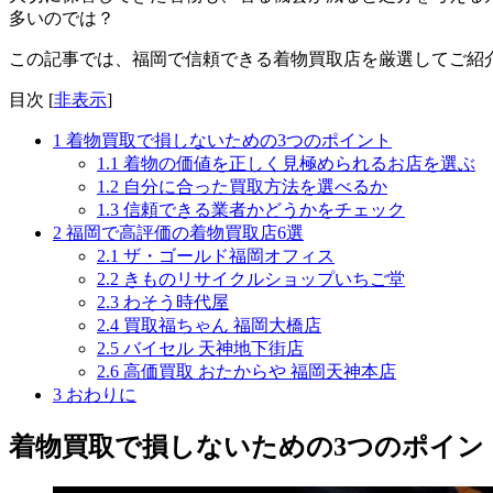
多いのでは？
この記事では、福岡で信頼できる着物買取店を厳選してご紹
目次
[
非表示
]
1
着物買取で損しないための3つのポイント
1.1
着物の価値を正しく見極められるお店を選ぶ
1.2
自分に合った買取方法を選べるか
1.3
信頼できる業者かどうかをチェック
2
福岡で高評価の着物買取店6選
2.1
ザ・ゴールド福岡オフィス
2.2
きものリサイクルショップいちご堂
2.3
わそう時代屋
2.4
買取福ちゃん 福岡大橋店
2.5
バイセル 天神地下街店
2.6
高価買取 おたからや 福岡天神本店
3
おわりに
着物買取で損しないための3つのポイン