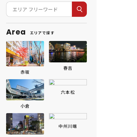
Area
エリアで探す
春吉
赤坂
六本松
小倉
中州川端