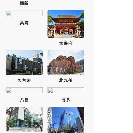
西新
薬院
太宰府
北九州
久留米
糸島
博多