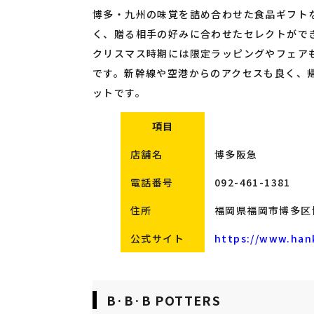
博多・九州の味覚を詰め合わせた食品ギフト
く、贈る相手の好みに合わせたセレクトがで
クリスマス時期には限定ラッピングやフェア
です。新幹線や空港からのアクセスも良く、
ットです。
項目
店舗名
博多阪急
電話番号
092-461-1381
住所
福岡県福岡市博多区
公式サイト
https://www.han
B·B·B POTTERS