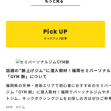
もっと見る
福岡の
教育・子育て
情報
イタリアン
パン
クリスマス
脱毛
受験
中華料理
うどん
モーニング
福岡の
ビジネス
情報
天ぷら
コンサルティング
焼き鳥
Pick UP
イルミネーション
ピックアップ記事
12月
焼肉
カフェ
ダンス
3月
伝統
2月
1月
リフォーム
ジム
ラーメン
グルメ
お祭り
イベント
自然
フィットネス
話題の”脈上げジム”に潜入取材！福岡セミパーソナ
「GYM 脈」について
ランチ
海鮮
居酒屋
もつ鍋
福岡県の天神・赤坂エリアで初心者におすすめのセミパ
ジム「GYM 脈」に潜入取材！福岡でパーソナルジムやダ
トジム、キックボクシングジムをお探しの方はぜひご参
い。
PR
ジム