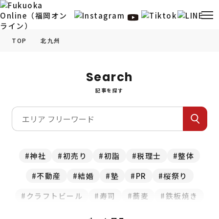
TOP
北九州
福岡の
グルメ
情報
Search
記事を探す
福岡の
観光・お出かけ
情報
福岡の
イベント
情報
福岡の
ビューティー
情報
神社
初売り
初詣
税理士
整体
不動産
結婚
塾
PR
桜祭り
福岡の
フィットネス
情報
クラフトビール
寿司
蕎麦
鉄板焼き
福岡の
暮らし
情報
スイーツ
食べ放題
お正月
カレー