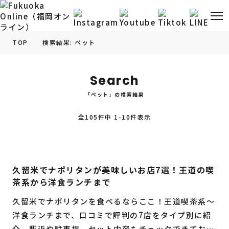
TOP
検索結果: ペット
福岡の
グルメ
情報
Search
「ペット」の検索結果
福岡の
観光・お出かけ
情報
全105件中 1-10件表示
福岡の
イベント
情報
福岡の
ビューティー
情報
久留米でナポリタンが美味しいお店7選！王道の喫
茶系から洋食ランチまで
福岡の
フィットネス
情報
久留米でナポリタンを食べるならここ！王道喫茶系〜
福岡の
暮らし
情報
洋食ランチまで、口コミで評判の7店をタイプ別に紹
介。駅近や駐車場、セット内容もチェックできてお店