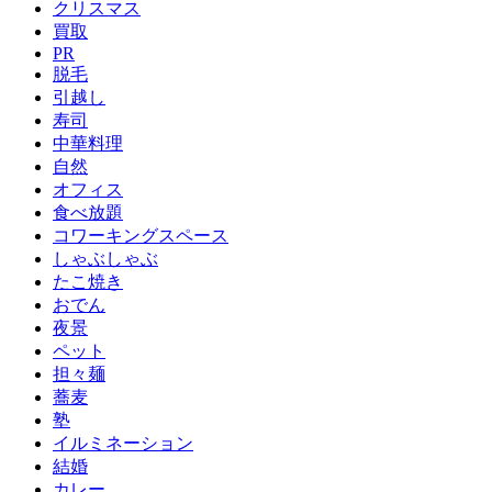
クリスマス
買取
PR
脱毛
引越し
寿司
中華料理
自然
オフィス
食べ放題
コワーキングスペース
しゃぶしゃぶ
たこ焼き
おでん
夜景
ペット
担々麺
蕎麦
塾
イルミネーション
結婚
カレー