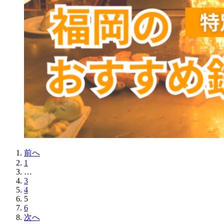
前へ
1
…
3
4
5
6
次へ