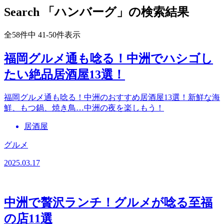
Search
「ハンバーグ」の検索結果
全58件中 41-50件表示
福岡グルメ通も唸る！中洲でハシゴし
たい絶品居酒屋13選！
福岡グルメ通も唸る！中洲のおすすめ居酒屋13選！新鮮な海
鮮、もつ鍋、焼き鳥…中洲の夜を楽しもう！
居酒屋
グルメ
2025.03.17
中洲で贅沢ランチ！グルメが唸る至福
の店11選