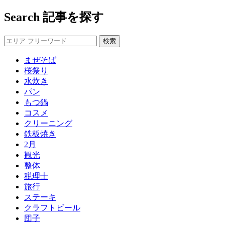
Search
記事を探す
まぜそば
桜祭り
水炊き
パン
もつ鍋
コスメ
クリーニング
鉄板焼き
2月
観光
整体
税理士
旅行
ステーキ
クラフトビール
団子