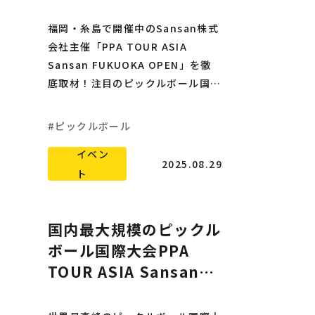
FUKUOKA OPEN 2025
福岡・糸島で開催中のSansan株式
会社主催「PPA TOUR ASIA
Sansan FUKUOKA OPEN」を徹
底取材！注目のピックルボール国際
大会を、試合観戦・体験会・縁日・
オリジナルグッズまで楽しめる一大
ピックルボール
イベントとして詳しくお届けしま
イベン
す。
2025.08.29
ト
国内最大規模のピックル
ボール国際大会PPA
TOUR ASIA Sansan
FUKUOKA OPEN 2025
開催