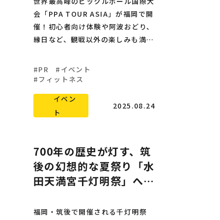
世界最高峰のピックルボール国際大
会「PPA TOUR ASIA」が福岡で開
催！初心者向け体験や阿波おどり、
縁日など、観戦以外の楽しみも満
載。家族で1日中楽しめる夏の注目
イベントです。
PR
イベント
フィットネス
イベン
2025.08.24
ト
700年の歴史が灯す、筑
後の幻想的な夏祭り「水
田天満宮千灯明祭」へ行
こう！
福岡・筑後で開催される千灯明祭