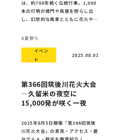
は、約700年続く伝統行事。1,000
本の灯明が楼門や鳥居を照らし出
し、幻想的な風景とともに花火や伝
統行事も楽しめる夏の夜にぴったり
のイベントです。
夏祭り
イベン
2025.08.01
ト
第366回筑後川花火大会
―久留米の夜空に
15,000発が咲く一夜
2025年8月5日開催「第366回筑後
川花火大会」の意見・アクセス・屋
台グルメ・歴史を徹底紹介！