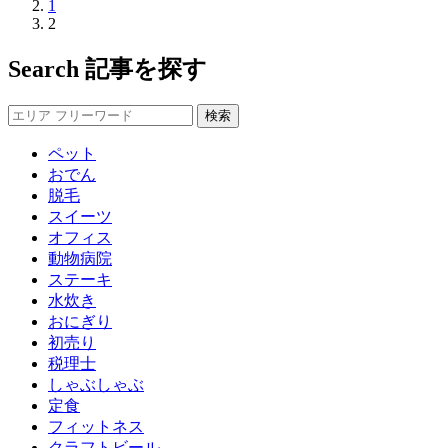
1
2
Search
記事を探す
ペット
おでん
脱毛
スイーツ
オフィス
動物病院
ステーキ
水炊き
おにぎり
初売り
税理士
しゃぶしゃぶ
定食
フィットネス
クラフトビール