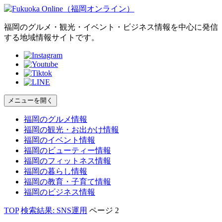
福岡のグルメ・観光・イベント・ビジネス情報を中心に発信
する地域情報サイトです。
メニューを開く
福岡の
グルメ
情報
福岡の
観光・お出かけ
情報
福岡の
イベント
情報
福岡の
ビューティー
情報
福岡の
フィットネス
情報
福岡の
暮らし
情報
福岡の
教育・子育て
情報
福岡の
ビジネス
情報
TOP
検索結果: SNS運用
ページ 2