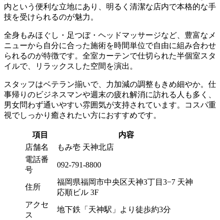
内という便利な立地にあり、明るく清潔な店内で本格的な手
技を受けられるのが魅力。
全身もみほぐし・足つぼ・ヘッドマッサージなど、豊富なメ
ニューから自分に合った施術を時間単位で自由に組み合わせ
られるのが特徴です。全室カーテンで仕切られた半個室スタ
イルで、リラックスした空間を演出。
スタッフはベテラン揃いで、力加減の調整もきめ細やか。仕
事帰りのビジネスマンや週末の疲れ解消に訪れる人も多く、
男女問わず通いやすい雰囲気が支持されています。コスパ重
視でしっかり癒されたい方におすすめです。
項目
内容
店舗名
もみ壱 天神北店
電話番
092-791-8800
号
福岡県福岡市中央区天神3丁目3−7 天神
住所
応順ビル 3F
アクセ
地下鉄「天神駅」より徒歩約3分
ス