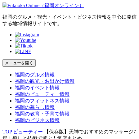
福岡のグルメ・観光・イベント・ビジネス情報を中心に発信
する地域情報サイトです。
メニューを開く
福岡の
グルメ
情報
福岡の
観光・お出かけ
情報
福岡の
イベント
情報
福岡の
ビューティー
情報
福岡の
フィットネス
情報
福岡の
暮らし
情報
福岡の
教育・子育て
情報
福岡の
ビジネス
情報
TOP
ビューティー
【保存版】天神でおすすめのマッサージ7
選！癒しと技術で選ぶ人気店まとめ