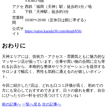
VIORO 6階
アクセ
西鉄「福岡（天神）駅」徒歩約1分／地
ス
下鉄「天神駅」徒歩約3分
営業時
10:00〜20:00（定休日は館に準ずる）
間
公式サ
https://salon.karada39.com/detail/656/
イト
おわりに
天神エリアには、技術力・アクセス・雰囲気ともに魅力的な
マッサージ店が揃っています。仕事や買い物の合間に立ち寄
れるお店から、本格的な整体やリラクゼーションを提供する
サロンまで幅広く、男性も気軽に通えるのが嬉しいポイン
ト。
今回ご紹介した7店は、どれも口コミ評価が高く、初めての
方にも安心しておすすめできます。日々の疲れを癒す、自分
にぴったりの一軒をぜひ見つけてくださいね！
前の記事へ
一覧へ戻る
次の記事へ