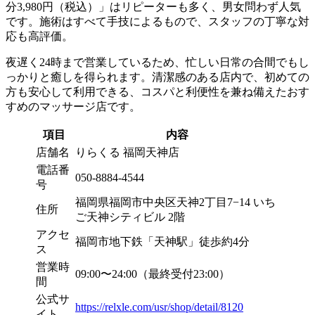
分3,980円（税込）」はリピーターも多く、男女問わず人気
です。施術はすべて手技によるもので、スタッフの丁寧な対
応も高評価。
夜遅く24時まで営業しているため、忙しい日常の合間でもし
っかりと癒しを得られます。清潔感のある店内で、初めての
方も安心して利用できる、コスパと利便性を兼ね備えたおす
すめのマッサージ店です。
項目
内容
店舗名
りらくる 福岡天神店
電話番
050-8884-4544
号
福岡県福岡市中央区天神2丁目7−14 いち
住所
ご天神シティビル 2階
アクセ
福岡市地下鉄「天神駅」徒歩約4分
ス
営業時
09:00〜24:00（最終受付23:00）
間
公式サ
https://relxle.com/usr/shop/detail/8120
イト