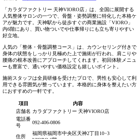
「カラダファクトリー 天神VIORO店」は、全国に展開する
人気整体サロンの一つで、骨盤・姿勢調整に特化した本格ケ
アが魅力です。天神駅から徒歩すぐの商業施設「VIORO」
内6階にあり、買い物ついでや仕事帰りにも立ち寄りやすい
好立地。
人気の「整体・骨盤調整コース」は、カウンセリング付きで
身体の状態をしっかり見極めた上で施術が行われ、肩こりや
腰痛の根本改善にアプローチしてくれます。初回体験メニュ
ーも豊富で、通いやすい価格設定も嬉しいポイント。
施術スタッフは全員研修を受けたプロで、男性も安心して利
用できる雰囲気が整っています。本格的に身体を整えたい方
におすすめの一軒です。
項目
内容
店舗名
カラダファクトリー 天神VIORO店
電話番
092-406-0806
号
福岡県福岡市中央区天神2丁目10−3
住所