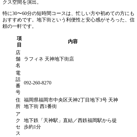
クス空間を演出。
特に30〜60分の短時間コースは、忙しい方や初めての方にも
おすすめです。地下街という利便性と安心感がそろった、信
頼の一軒です。
項
内容
目
店
舗
ラフィネ 天神地下街店
名
電
話
092-260-8270
番
号
住
福岡県福岡市中央区天神2丁目地下3号 天神
所
地下街 西1番街
ア
ク
地下鉄「天神駅」直結／西鉄福岡駅から徒
セ
歩約1分
ス