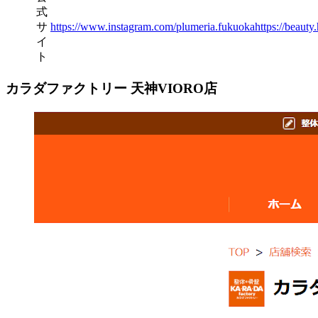
式
サ
https://www.instagram.com/plumeria.fukuoka
https://beaut
イ
ト
カラダファクトリー 天神VIORO店