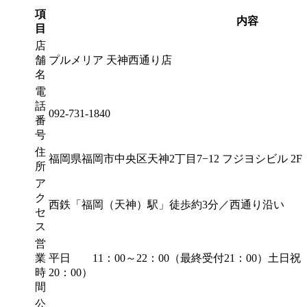
項
内容
目
店
舗
プルメリア 天神西通り店
名
電
話
092-731-1840
番
号
住
福岡県福岡市中央区天神2丁目7−12 フジヨシビル 2F
所
ア
ク
西鉄「福岡（天神）駅」徒歩約3分／西通り沿い
セ
ス
営
業
平日 11：00～22：00（最終受付21：00）土日祝 
時
20：00）
間
公