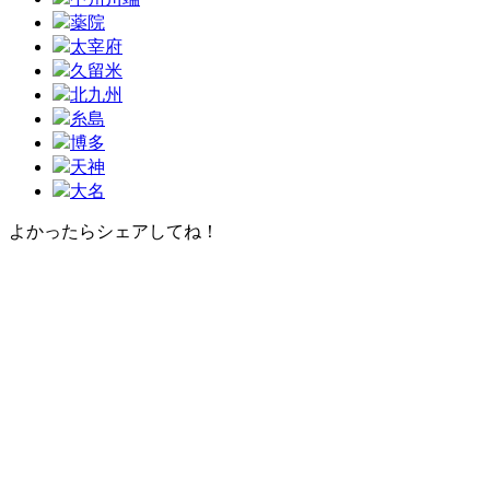
薬院
太宰府
久留米
北九州
糸島
博多
天神
大名
よかったらシェアしてね！
Facebook
X
Hatena
Pocket
Pinterest
Line