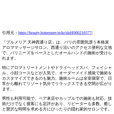
引用元：
https://beauty.hotpepper.jp/kr/slnH000216577/
「プルメリア 天神西通り店」は、バリの雰囲気漂う本格派
アロママッサージサロン。西通り沿いのアクセス便利な立地
で、バリニーズをベースとしたオールハンドの施術が受けら
れます。
特にアロマトリートメントやドライヘッドスパ、フェイシャ
ル、小顔コースなどが人気で、オーダーメイド感覚で施術を
カスタマイズできるのも魅力。施術ルームは全室個室で、日
常から離れてリゾート気分でリラックスできる空間が広がり
ます。
男性も利用可能で、ペア来店やカップルでの施術も対応。技
術だけでなく接客にも定評があり、リピーターも多数。癒し
と贅沢な時間を求める方にぴったりの隠れ家的サロンです。