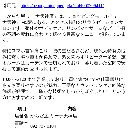
引用元：
https://beauty.hotpepper.jp/kr/slnH000399411/
「からだ屋 ミーナ天神店」は、ショッピングモール「ミー
ナ天神」内5階にある、アクセス抜群のリラクゼーションサ
ロンです。整体やボディケア、リンパマッサージなど、心身
の不調や疲れに合わせて選べる豊富なメニューが揃っていま
す。
特にスマホ首や肩こり、腰の重だるさなど、現代人特有の悩
みに寄り添う施術が得意で、男女問わずリピーター多数。施
術ルームはカーテンで仕切られており、落ち着いた空間で安
心して施術が受けられます。
10:00〜21:00まで営業しており、買い物ついでや仕事帰りに
も立ち寄りやすいのが魅力。丁寧なカウンセリングと的確な
施術が好評で、「確かな技術でしっかりほぐしたい」という
方におすすめの一軒です。
項目
内容
店舗名
からだ屋 ミーナ天神店
電話番
092-707-0104