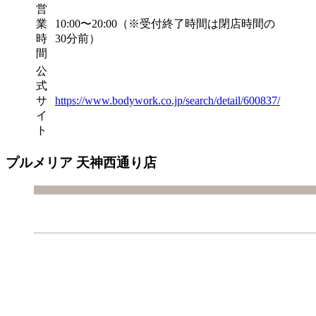
営
業
10:00〜20:00（※受付終了時間は閉店時間の
時
30分前）
間
公
式
サ
https://www.bodywork.co.jp/search/detail/600837/
イ
ト
プルメリア 天神西通り店