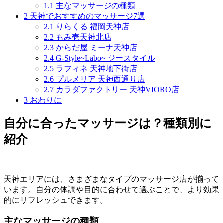
1.1
主なマッサージの種類
2
天神でおすすめのマッサージ7選
2.1
りらくる 福岡天神店
2.2
もみ壱天神北店
2.3
からだ屋 ミーナ天神店
2.4
G-Style~Labo~ ジースタイル
2.5
ラフィネ 天神地下街店
2.6
プルメリア 天神西通り店
2.7
カラダファクトリー 天神VIORO店
3
おわりに
自分に合ったマッサージは？種類別に
紹介
天神エリアには、さまざまなタイプのマッサージ店が揃って
います。自分の体調や目的に合わせて選ぶことで、より効果
的にリフレッシュできます。
主なマッサージの種類