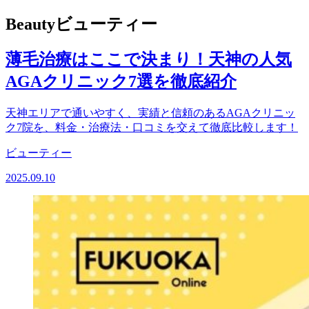
Copy
Beauty
ビューティー
Link
薄毛治療はここで決まり！天神の人気
AGAクリニック7選を徹底紹介
天神エリアで通いやすく、実績と信頼のあるAGAクリニッ
ク7院を、料金・治療法・口コミを交えて徹底比較します！
ビューティー
2025.09.10