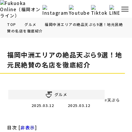
TOP
グルメ
福岡中洲エリアの絶品天ぷら9選！地元民絶
賛の名店を徹底紹介
福岡の
グルメ
情報
福岡中洲エリアの絶品天ぷら9選！地
福岡の
観光・お出かけ
情報
元民絶賛の名店を徹底紹介
福岡の
イベント
情報
福岡の
ビューティー
情報
グルメ
天ぷら
2025.03.12
2025.03.12
福岡の
フィットネス
情報
福岡の
暮らし
情報
目次
[
非表示
]