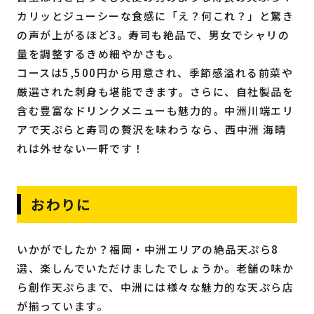
カリッとジューシーな食感に「え？何これ？」と驚き
の声が上がるほど3。寿司も絶品で、男女でシャリの
量を調整するきめ細やかさも。
コースは5,500円から用意され、季節感溢れる前菜や
厳選された刺身も堪能できます。さらに、自社製品を
含む豊富なドリンクメニューも魅力的。中洲川端エリ
アで天ぷらと寿司の贅沢を味わうなら、西中洲 海晴
れは外せない一軒です！
おわりに
いかがでしたか？福岡・中洲エリアの絶品天ぷら8
選、楽しんでいただけましたでしょうか。老舗の味か
ら創作天ぷらまで、中洲には様々な魅力的な天ぷら店
が揃っています。