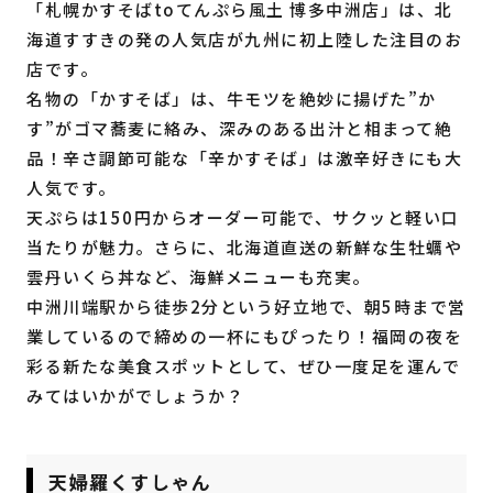
「札幌かすそばtoてんぷら風土 博多中洲店」は、北
海道すすきの発の人気店が九州に初上陸した注目のお
店です。
名物の「かすそば」は、牛モツを絶妙に揚げた”か
す”がゴマ蕎麦に絡み、深みのある出汁と相まって絶
品！辛さ調節可能な「辛かすそば」は激辛好きにも大
人気です。
天ぷらは150円からオーダー可能で、サクッと軽い口
当たりが魅力。さらに、北海道直送の新鮮な生牡蠣や
雲丹いくら丼など、海鮮メニューも充実。
中洲川端駅から徒歩2分という好立地で、朝5時まで営
業しているので締めの一杯にもぴったり！福岡の夜を
彩る新たな美食スポットとして、ぜひ一度足を運んで
みてはいかがでしょうか？
天婦羅くすしゃん