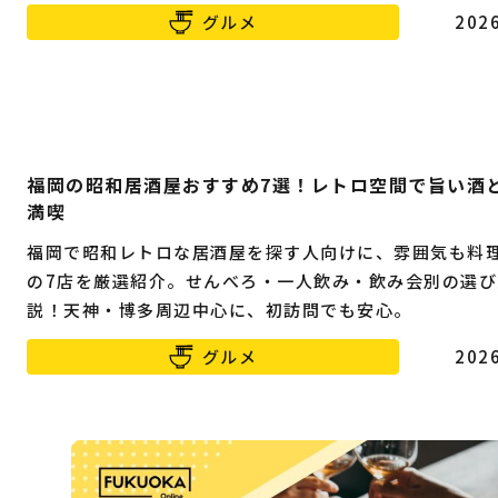
グルメ
2026
福岡の昭和居酒屋おすすめ7選！レトロ空間で旨い酒
満喫
福岡で昭和レトロな居酒屋を探す人向けに、雰囲気も料
の7店を厳選紹介。せんべろ・一人飲み・飲み会別の選び
説！天神・博多周辺中心に、初訪問でも安心。
グルメ
2026