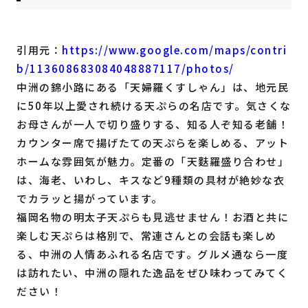
引用元：
https://www.google.com/maps/contri
b/113608683084048887117/photos/
中洲の錦小路にある「天婦羅くすしゃん」は、地元民
に50年以上愛され続ける天ぷらの名店です。気さくな
お母さんが一人で切り盛りする、知る人ぞ知る老舗！
カウンター席で揚げたての天ぷらを楽しめる、アット
ホームな雰囲気が魅力。定番の「天麩羅盛り合わせ」
は、海老、いわし、キスなど9種類の具材が絶妙な衣
でカラッと揚がっています。
福岡名物の明太子天ぷらも見逃せません！お酒と共に
楽しむ天ぷらは格別で、常連さんとの会話も楽しめ
る、中洲の人情あふれる名店です。グルメ通なら一度
は訪れたい、中洲の隠れた逸品をぜひ味わってみてく
ださい！