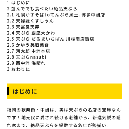
1
はじめに
福岡の
教育・子育て
情報
2
並んででも食べたい絶品天ぷら
2.1
札幌かすそばtoてんぷら風土. 博多中洲店
2.2
天婦羅くすしゃん
福岡の
ビジネス
情報
2.3
天冨良天寿
2.4
天ぷら 銀座大かわ
2.5
天ぷら だるまいちばん 川端商店街店
2.6
かゆう美酒美食
2.7
河太郎 中洲本店
2.8
天ぷらnasubi
2.9
西中洲 海晴れ
3
おわりに
はじめに
福岡の歓楽街・中洲は、実は天ぷらの名店の宝庫なん
です！地元民に愛され続ける老舗から、新進気鋭の隠
れ家まで、絶品天ぷらを提供する名店が勢揃い。