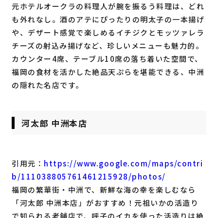
元ホテルオークラの料理人が腕を振るう料理は、どれ
も外れなし。酒のアテにぴったりの明太子の一本揚げ
や、デザート感覚で楽しめるイチジクとモッツァレラ
チーズの射込み揚げなど、珍しいメニューも魅力的。
カウンター4席、テーブル10席の落ち着いた空間で、
福岡の食材を活かした絶品天ぷらを堪能できる、中洲
の隠れた名店です。
河太郎 中洲本店
引用元：
https://www.google.com/maps/contri
b/111038805761461215928/photos/
福岡の繁華街・中洲で、新鮮な海の幸を楽しむなら
「河太郎 中洲本店」がおすすめ！元祖いかの活造り
で知られる老舗店で、呼子のイカを使った活造りは絶