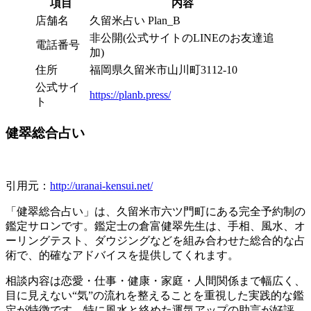
項目
内容
店舗名
久留米占い Plan_B
非公開(公式サイトのLINEのお友達追
電話番号
加)
住所
福岡県久留米市山川町3112-10
公式サイ
https://planb.press/
ト
健翠総合占い
引用元：
http://uranai-kensui.net/
「健翠総合占い」は、久留米市六ツ門町にある完全予約制の
鑑定サロンです。鑑定士の倉富健翠先生は、手相、風水、オ
ーリングテスト、ダウジングなどを組み合わせた総合的な占
術で、的確なアドバイスを提供してくれます。
相談内容は恋愛・仕事・健康・家庭・人間関係まで幅広く、
目に見えない“気”の流れを整えることを重視した実践的な鑑
定が特徴です。特に風水と絡めた運気アップの助言が好評