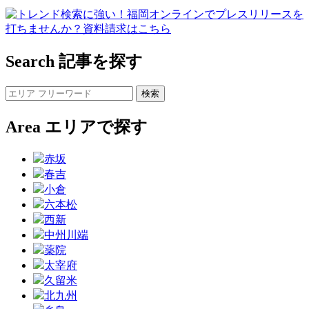
Search
記事を探す
Area
エリアで探す
赤坂
春吉
小倉
六本松
西新
中州川端
薬院
太宰府
久留米
北九州