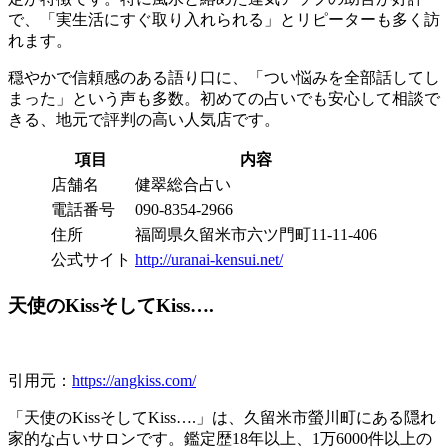
で、「実生活にすぐ取り入れられる」とリピーターも多く訪
れます。
穏やかで信頼感のある語り口に、「つい悩みを全部話してし
まった」という声も多数。初めての占いでも安心して相談で
きる、地元で評判の高い人気店です。
項目
内容
店舗名
健翠総合占い
電話番号
090-8354-2966
住所
福岡県久留米市六ツ門町11-11-406
公式サイト
http://uranai-kensui.net/
天使のKissそしてKiss….
引用元：
https://angkiss.com/
「天使のKissそしてKiss….」は、久留米市螢川町にある隠れ
家的な占いサロンです。鑑定歴18年以上、1万6000件以上の