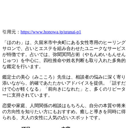
引用元：
https://www.honowa.jp/uranai-p1
「ほのわ」は、久留米市中央町にある女性専用のヒーリング
サロンで、占いとエステを組み合わせたユニークなサービス
が特徴です。占いでは、弥聞冥問占術（やもんめいもんせん
じゅつ）を中心に、四柱推命や姓名判断も取り入れた多角的
な鑑定を行います。
鑑定士の美心（みこころ）先生は、相談者の悩みに深く寄り
添いながら、的確であたたかいアドバイスを提供。「話すだ
けで心が軽くなる」「前向きになれた」と、多くのリピータ
ーに支持されています。
恋愛や家庭、人間関係の相談はもちろん、自分の本質や将来
の方向性を知りたい方にもおすすめ。癒しと導きを同時に得
られる、大人の女性に人気の占いスポットです。