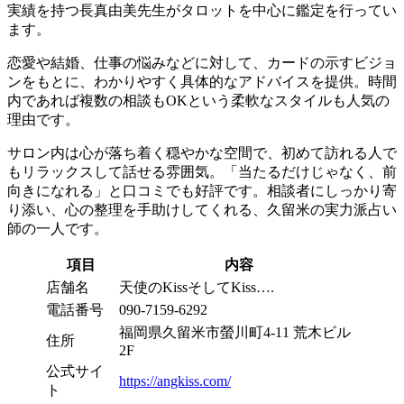
実績を持つ長真由美先生がタロットを中心に鑑定を行ってい
ます。
恋愛や結婚、仕事の悩みなどに対して、カードの示すビジョ
ンをもとに、わかりやすく具体的なアドバイスを提供。時間
内であれば複数の相談もOKという柔軟なスタイルも人気の
理由です。
サロン内は心が落ち着く穏やかな空間で、初めて訪れる人で
もリラックスして話せる雰囲気。「当たるだけじゃなく、前
向きになれる」と口コミでも好評です。相談者にしっかり寄
り添い、心の整理を手助けしてくれる、久留米の実力派占い
師の一人です。
項目
内容
店舗名
天使のKissそしてKiss….
電話番号
090-7159-6292
福岡県久留米市螢川町4-11 荒木ビル
住所
2F
公式サイ
https://angkiss.com/
ト