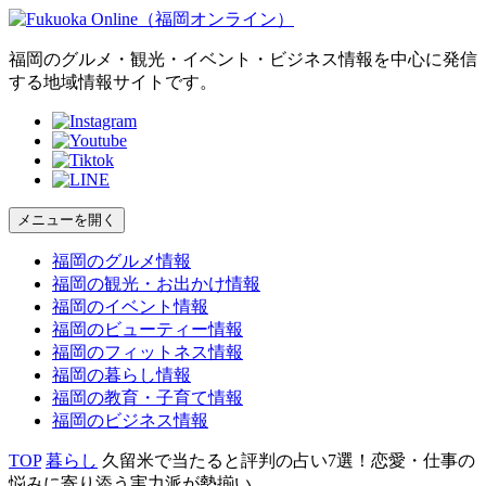
福岡のグルメ・観光・イベント・ビジネス情報を中心に発信
する地域情報サイトです。
メニューを開く
福岡の
グルメ
情報
福岡の
観光・お出かけ
情報
福岡の
イベント
情報
福岡の
ビューティー
情報
福岡の
フィットネス
情報
福岡の
暮らし
情報
福岡の
教育・子育て
情報
福岡の
ビジネス
情報
TOP
暮らし
久留米で当たると評判の占い7選！恋愛・仕事の
悩みに寄り添う実力派が勢揃い