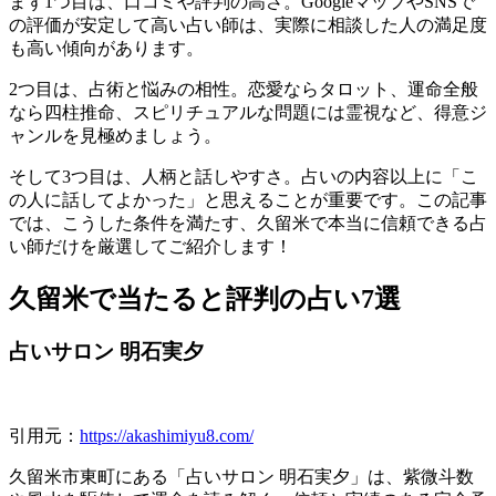
まず1つ目は、口コミや評判の高さ。GoogleマップやSNSで
の評価が安定して高い占い師は、実際に相談した人の満足度
も高い傾向があります。
2つ目は、占術と悩みの相性。恋愛ならタロット、運命全般
なら四柱推命、スピリチュアルな問題には霊視など、得意ジ
ャンルを見極めましょう。
そして3つ目は、人柄と話しやすさ。占いの内容以上に「こ
の人に話してよかった」と思えることが重要です。この記事
では、こうした条件を満たす、久留米で本当に信頼できる占
い師だけを厳選してご紹介します！
久留米で当たると評判の占い7選
占いサロン 明石実夕
引用元：
https://akashimiyu8.com/
久留米市東町にある「占いサロン 明石実夕」は、紫微斗数