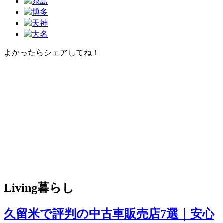
糸島
博多
天神
大名
よかったらシェアしてね！
Facebook
X
Hatena
Pocket
Pinterest
Line
Copy
Living
暮らし
Link
久留米で評判の中古車販売店7選｜安心