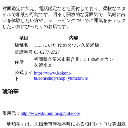
対面鑑定に加え、電話鑑定なども受付しており、柔軟なスタ
イルで相談が可能です。明るく開放的な雰囲気で、気軽に占
いを体験したい方や、ショッピングついでに運気をチェック
したい方にぴったりのお店です。
項目
内容
店舗名
ここにいた ゆめタウン久留米店
電話番号
03-6277-2727
福岡県久留米市新合川1-2-1 ゆめタウン
住所
久留米2F
公式サイ
https://www.kokoni-
ta.com/shop/shop_yumetown/
ト
琥珀亭
引用元：
http://www.kumin.ne.jp/cofacoo/
「琥珀亭」は、久留米市津福本町にある昭和レトロな雰囲気