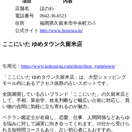
項目
内容
店舗名
ほのわ
電話番号
0942-36-6523
住所
福岡県久留米市中央町35-5
公式サイト
http://www.honowa.jp/
ここにいた ゆめタウン久留米店
引用元：
https://www.kokoni-ta.com/shop/shop_yumetown/
「ここにいた ゆめタウン久留米店」は、大型ショッピング
モール内にあるアクセス抜群の占いスポットです。
全国展開している占いブランド「ここにいた」の久留米店と
して、手相、算命学、姓名判断など幅広い占術に対応し、買
い物の合間に気軽に立ち寄れるのが魅力。
ベテラン鑑定士が在籍し、恋愛、仕事、人間関係などあらゆ
る悩みに対して誠実に向き合ってくれます。10分から受けら
れる短時間コースもあり、占い初心者にもおすすめ。