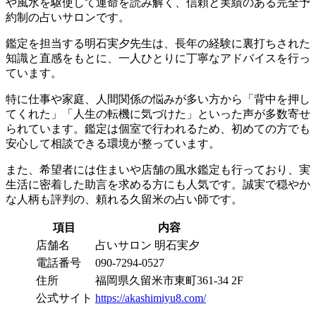
や風水を駆使して運命を読み解く、信頼と実績のある完全予
約制の占いサロンです。
鑑定を担当する明石実夕先生は、長年の経験に裏打ちされた
知識と直感をもとに、一人ひとりに丁寧なアドバイスを行っ
ています。
特に仕事や家庭、人間関係の悩みが多い方から「背中を押し
てくれた」「人生の転機に気づけた」といった声が多数寄せ
られています。鑑定は個室で行われるため、初めての方でも
安心して相談できる環境が整っています。
また、希望者には住まいや店舗の風水鑑定も行っており、実
生活に密着した助言を求める方にも人気です。誠実で穏やか
な人柄も評判の、頼れる久留米の占い師です。
項目
内容
店舗名
占いサロン 明石実夕
電話番号
090-7294-0527
住所
福岡県久留米市東町361-34 2F
公式サイト
https://akashimiyu8.com/