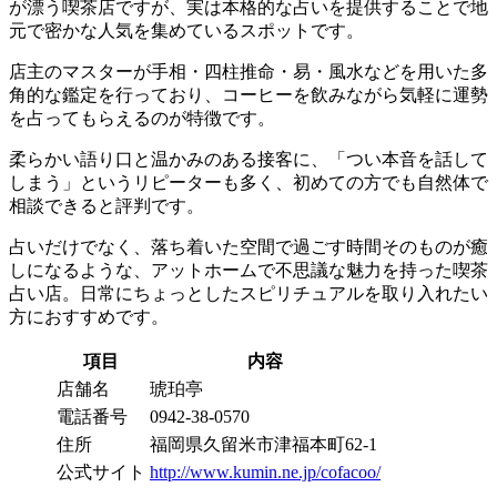
が漂う喫茶店ですが、実は本格的な占いを提供することで地
元で密かな人気を集めているスポットです。
店主のマスターが手相・四柱推命・易・風水などを用いた多
角的な鑑定を行っており、コーヒーを飲みながら気軽に運勢
を占ってもらえるのが特徴です。
柔らかい語り口と温かみのある接客に、「つい本音を話して
しまう」というリピーターも多く、初めての方でも自然体で
相談できると評判です。
占いだけでなく、落ち着いた空間で過ごす時間そのものが癒
しになるような、アットホームで不思議な魅力を持った喫茶
占い店。日常にちょっとしたスピリチュアルを取り入れたい
方におすすめです。
項目
内容
店舗名
琥珀亭
電話番号
0942-38-0570
住所
福岡県久留米市津福本町62-1
公式サイト
http://www.kumin.ne.jp/cofacoo/