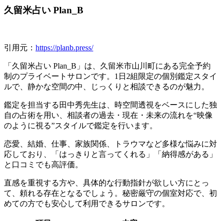
久留米占い Plan_B
引用元：
https://planb.press/
「久留米占い Plan_B」は、久留米市山川町にある完全予約
制のプライベートサロンです。1日2組限定の個別鑑定スタイ
ルで、静かな空間の中、じっくりと相談できるのが魅力。
鑑定を担当する田中秀先生は、時空間透視をベースにした独
自の占術を用い、相談者の過去・現在・未来の流れを“映像
のように視る”スタイルで鑑定を行います。
恋愛、結婚、仕事、家族関係、トラウマなど多様な悩みに対
応しており、「はっきりと言ってくれる」「納得感がある」
と口コミでも高評価。
直感を重視する方や、具体的な行動指針が欲しい方にとっ
て、頼れる存在となるでしょう。秘密厳守の個室対応で、初
めての方でも安心して利用できるサロンです。