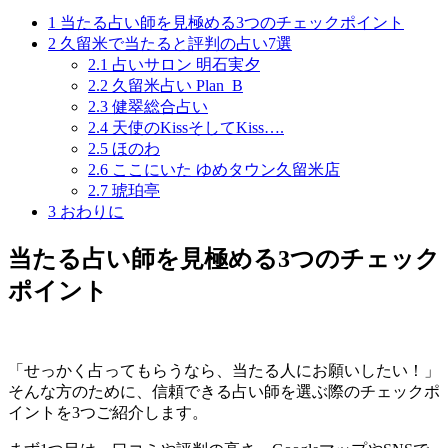
1
当たる占い師を見極める3つのチェックポイント
2
久留米で当たると評判の占い7選
2.1
占いサロン 明石実夕
2.2
久留米占い Plan_B
2.3
健翠総合占い
2.4
天使のKissそしてKiss….
2.5
ほのわ
2.6
ここにいた ゆめタウン久留米店
2.7
琥珀亭
3
おわりに
当たる占い師を見極める3つのチェック
ポイント
「せっかく占ってもらうなら、当たる人にお願いしたい！」
そんな方のために、信頼できる占い師を選ぶ際のチェックポ
イントを3つご紹介します。