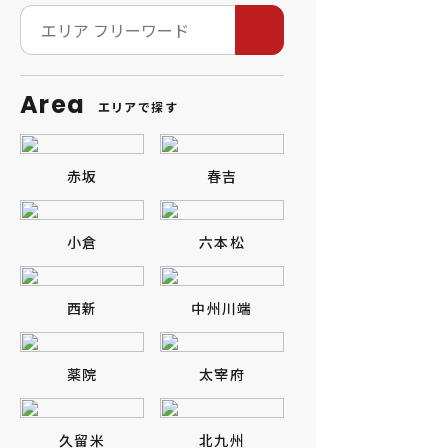
Area
エリアで探す
赤坂
春吉
小倉
六本松
西新
中州川端
薬院
太宰府
久留米
北九州