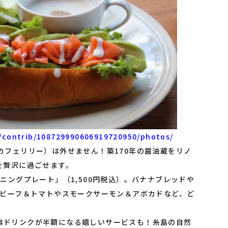
/contrib/108729990606919720950/photos/
y（カフェリリー）は外せません！築170年の醤油蔵をリノ
を贅沢に過ごせます。
ニングプレート」（1,500円税込）。バナナブレッドや
トビーフ＆トマトやスモークサーモン＆アボカドなど、ど
0）はドリンクが半額になる嬉しいサービスも！糸島の自然