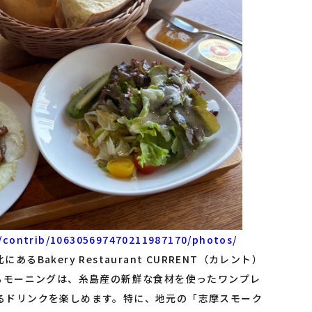
/contrib/106305697470211987170/photos/
akery Restaurant CURRENT（カレント）
るモーニングは、糸島産の新鮮な食材を使ったワンプレ
るドリンクを楽しめます。特に、地元の「志摩スモーク