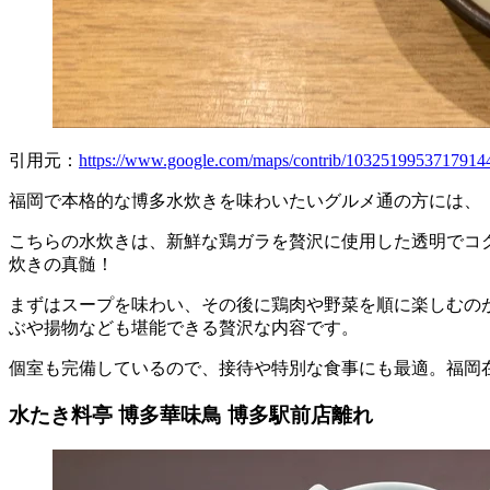
引用元：
https://www.google.com/maps/contrib/1032519953717914
福岡で本格的な博多水炊きを味わいたいグルメ通の方には、「
こちらの水炊きは、新鮮な鶏ガラを贅沢に使用した透明でコ
炊きの真髄！
まずはスープを味わい、その後に鶏肉や野菜を順に楽しむの
ぶや揚物なども堪能できる贅沢な内容です。
個室も完備しているので、接待や特別な食事にも最適。福岡
水たき料亭 博多華味鳥 博多駅前店離れ