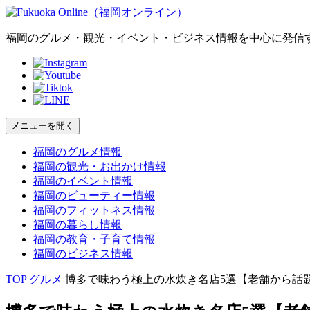
福岡のグルメ・観光・イベント・ビジネス情報を中心に発信
メニューを開く
福岡の
グルメ
情報
福岡の
観光・お出かけ
情報
福岡の
イベント
情報
福岡の
ビューティー
情報
福岡の
フィットネス
情報
福岡の
暮らし
情報
福岡の
教育・子育て
情報
福岡の
ビジネス
情報
TOP
グルメ
博多で味わう極上の水炊き名店5選【老舗から話