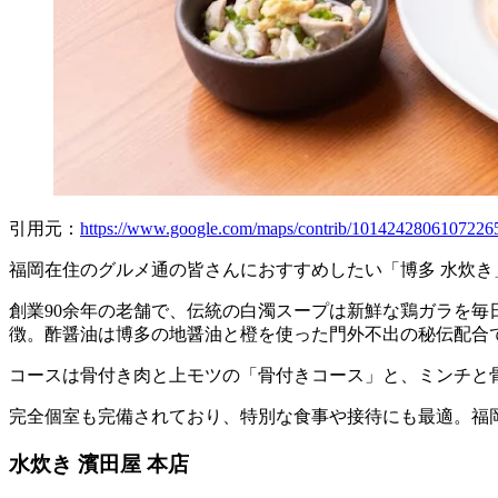
引用元：
https://www.google.com/maps/contrib/1014242806107226
福岡在住のグルメ通の皆さんにおすすめしたい「博多 水炊き
創業90余年の老舗で、伝統の白濁スープは新鮮な鶏ガラを
徴。酢醤油は博多の地醤油と橙を使った門外不出の秘伝配合
コースは骨付き肉と上モツの「骨付きコース」と、ミンチと
完全個室も完備されており、特別な食事や接待にも最適。福
水炊き 濱田屋 本店