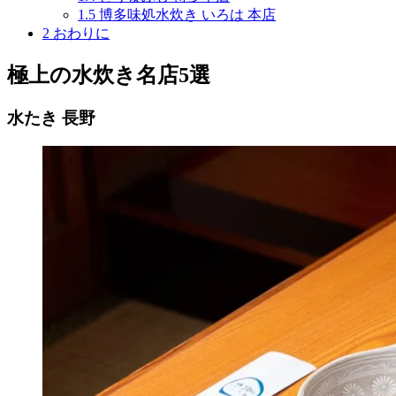
1.5
博多味処水炊き いろは 本店
2
おわりに
極上の水炊き名店5選
水たき 長野