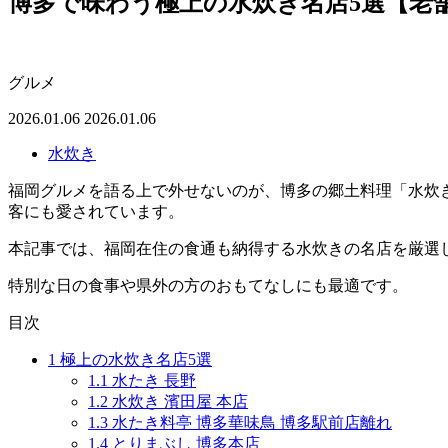
博多で味わう極上の水炊き名店5選【老
グルメ
2026.01.06
2026.01.06
水炊き
福岡グルメを語る上で外せないのが、博多の郷土料理「水炊
客にも愛されています。
本記事では、福岡在住の食通も納得する水炊きの名店を厳選
特別な日の食事や県外の方のおもてなしにも最適です。
目次
1
極上の水炊き名店5選
1.1
水たき 長野
1.2
水炊き 濱田屋 本店
1.3
水たき料亭 博多華味鳥 博多駅前店離れ
1.4
とりまぶし 博多本店