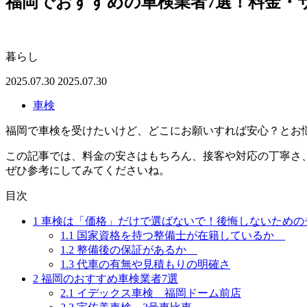
福岡でおすすめの車検業者7選！料金・
暮らし
2025.07.30
2025.07.30
車検
福岡で車検を受けたいけど、どこにお願いすれば安心？とお
この記事では、料金の安さはもちろん、接客や対応の丁寧さ
ぜひ参考にしてみてくださいね。
目次
1
車検は「価格」だけで選ばないで！後悔しないための
1.1
国家資格を持つ整備士が在籍しているか
1.2
整備後の保証があるか
1.3
代車の有無や見積もりの明確さ
2
福岡のおすすめ車検業者7選
2.1
イデックス車検 福岡ドーム前店