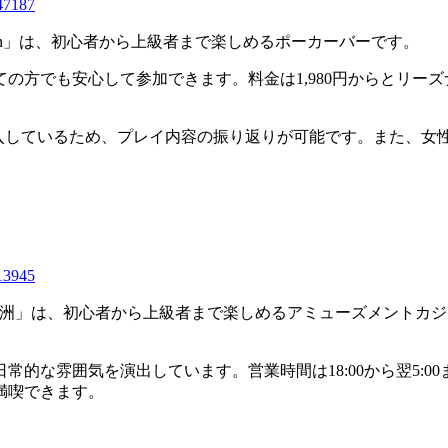
47187
own」は、初心者から上級者まで楽しめるポーカーバーです。
方でも安心して参加できます。料金は1,980円からとリーズナ
導入しているため、プレイ内容の振り返りが可能です。また、
13945
福岡中洲」は、初心者から上級者まで楽しめるアミューズメント
な雰囲気を演出しています。営業時間は18:00から翌5:00
満喫できます。