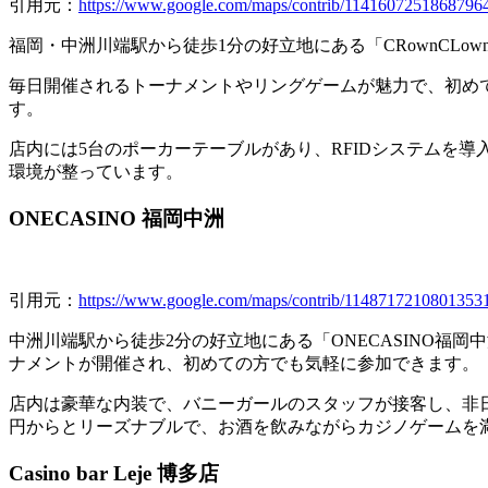
引用元：
https://www.google.com/maps/contrib/1141607251868796
福岡・中洲川端駅から徒歩1分の好立地にある「CRownCL
毎日開催されるトーナメントやリングゲームが魅力で、初めての
す。
店内には5台のポーカーテーブルがあり、RFIDシステムを
環境が整っています。
ONECASINO 福岡中洲
引用元：
https://www.google.com/maps/contrib/1148717210801353
中洲川端駅から徒歩2分の好立地にある「ONECASINO
ナメントが開催され、初めての方でも気軽に参加できます。
店内は豪華な内装で、バニーガールのスタッフが接客し、非日常的
円からとリーズナブルで、お酒を飲みながらカジノゲームを
Casino bar Leje 博多店