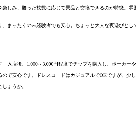
を楽しみ、勝った枚数に応じて景品と交換できるのが特徴。雰
り、まったくの未経験者でも安心。ちょっと大人な夜遊びとし
入店後、1,000～3,000円程度でチップを購入し、ポーカ
るので安心です。ドレスコードはカジュアルでOKですが、少
でしょうか。