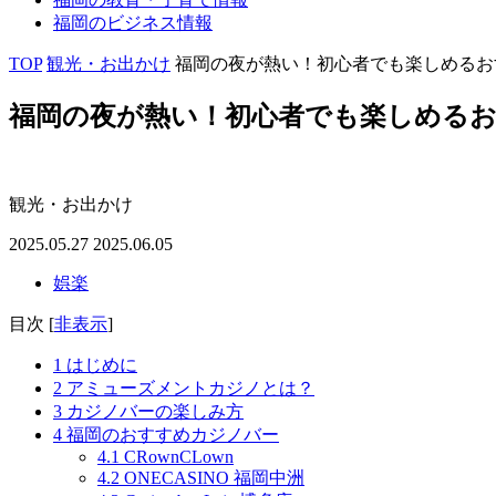
福岡の
ビジネス
情報
TOP
観光・お出かけ
福岡の夜が熱い！初心者でも楽しめるお
福岡の夜が熱い！初心者でも楽しめるお
観光・お出かけ
2025.05.27
2025.06.05
娯楽
目次
[
非表示
]
1
はじめに
2
アミューズメントカジノとは？
3
カジノバーの楽しみ方
4
福岡のおすすめカジノバー
4.1
CRownCLown
4.2
ONECASINO 福岡中洲