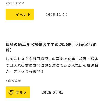
クリスマス
福岡の
教育・子育て
情報
イベント
2025.11.12
福岡の
ビジネス
情報
博多の絶品食べ放題おすすめ店10選【地元民も絶
賛】
しゃぶしゃぶや韓国料理、中華まで充実！福岡・博多
でコスパ抜群の食べ放題を満喫できる人気店を厳選紹
介。アクセスも抜群！
食べ放題
グルメ
2026.01.05