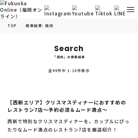
TOP
検索結果: 焼肉
福岡の
グルメ
情報
Search
「焼肉」の検索結果
福岡の
観光・お出かけ
情報
全49件中 1-10件表示
福岡の
イベント
情報
福岡の
ビューティー
情報
【西新エリア】クリスマスディナーにおすすめの
レストラン7店〜予約必須＆ムード満点〜
福岡の
フィットネス
情報
西新で特別なクリスマスディナーを。カップルにぴっ
福岡の
暮らし
情報
たりなムード満点のレストラン7店を厳選紹介！