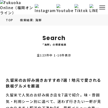
TOP
検索結果: 海鮮
福岡の
グルメ
情報
Search
「海鮮」の検索結果
福岡の
観光・お出かけ
情報
全123件中 1-10件表示
福岡の
イベント
情報
福岡の
ビューティー
情報
久留米のお好み焼きおすすめ7選！地元で愛される
鉄板グルメを厳選
福岡の
フィットネス
情報
久留米で人気のお好み焼き店を7選で紹介。味・雰囲
福岡の
暮らし
情報
気・利用シーン別に選べて、迷わず行きたい一軒が見
つかります！駅近や子連れOK、鉄板メニューの充実