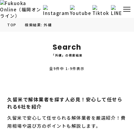
TOP
検索結果: 外構
福岡の
グルメ
情報
Search
「外構」の検索結果
福岡の
観光・お出かけ
情報
全9件中 1-9件表示
福岡の
イベント
情報
福岡の
ビューティー
情報
久留米で解体業者を探す人必見！安心して任せら
れる6社を紹介
福岡の
フィットネス
情報
久留米で安心して任せられる解体業者を厳選紹介！費
福岡の
暮らし
情報
用相場や選び方のポイントも解説します。