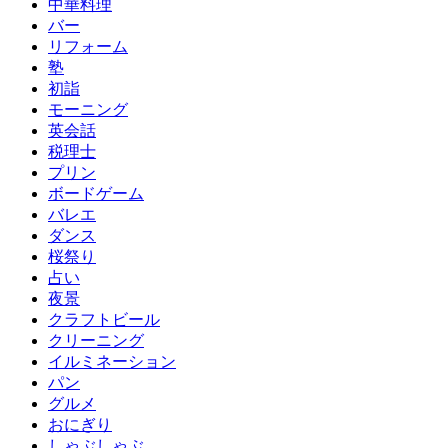
中華料理
バー
リフォーム
塾
初詣
モーニング
英会話
税理士
プリン
ボードゲーム
バレエ
ダンス
桜祭り
占い
夜景
クラフトビール
クリーニング
イルミネーション
パン
グルメ
おにぎり
しゃぶしゃぶ