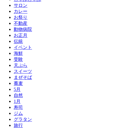
サロン
カレー
お祭り
不動産
動物病院
お正月
伝統
イベント
海鮮
受験
天ぷら
スイーツ
まぜそば
蕎麦
5月
自然
1月
寿司
ジム
グラタン
旅行