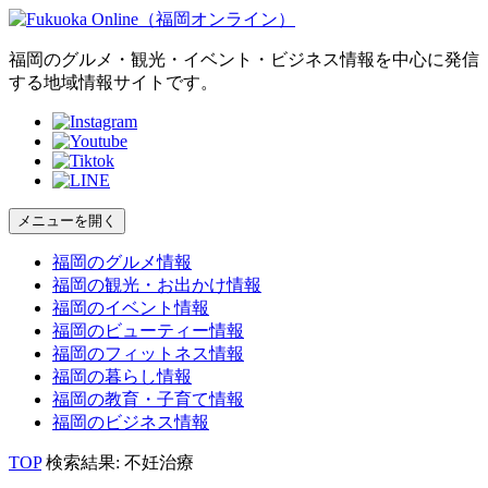
福岡のグルメ・観光・イベント・ビジネス情報を中心に発信
する地域情報サイトです。
メニューを開く
福岡の
グルメ
情報
福岡の
観光・お出かけ
情報
福岡の
イベント
情報
福岡の
ビューティー
情報
福岡の
フィットネス
情報
福岡の
暮らし
情報
福岡の
教育・子育て
情報
福岡の
ビジネス
情報
TOP
検索結果: 不妊治療