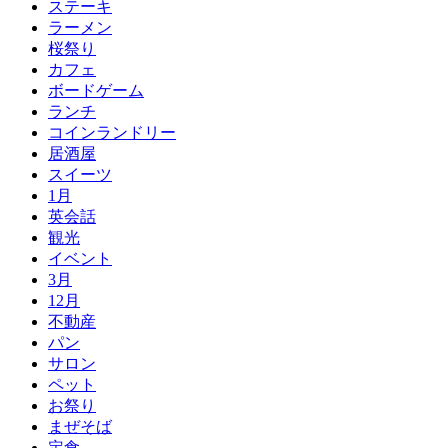
ステーキ
ラーメン
桜祭り
カフェ
ボードゲーム
ランチ
コインランドリー
居酒屋
スイーツ
1月
英会話
観光
イベント
3月
12月
不動産
パン
サロン
ペット
お祭り
まぜそば
定食