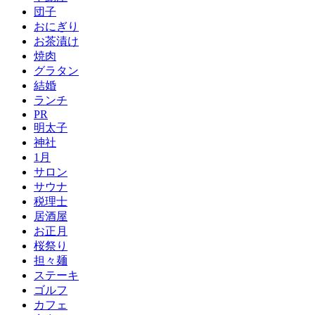
団子
おにぎり
お茶漬け
焼肉
グラタン
結婚
ランチ
PR
明太子
神社
1月
サロン
サウナ
税理士
居酒屋
お正月
桜祭り
担々麺
ステーキ
ゴルフ
カフェ