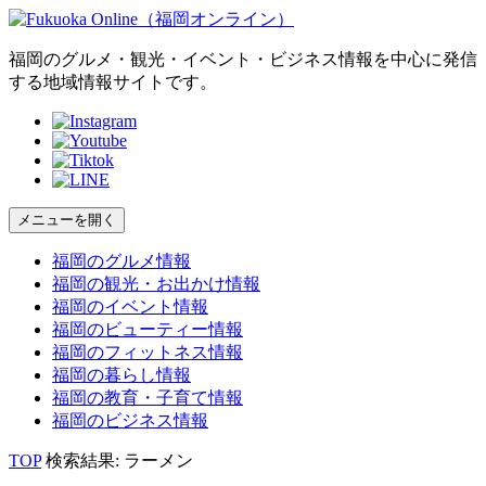
福岡のグルメ・観光・イベント・ビジネス情報を中心に発信
する地域情報サイトです。
メニューを開く
福岡の
グルメ
情報
福岡の
観光・お出かけ
情報
福岡の
イベント
情報
福岡の
ビューティー
情報
福岡の
フィットネス
情報
福岡の
暮らし
情報
福岡の
教育・子育て
情報
福岡の
ビジネス
情報
TOP
検索結果: ラーメン