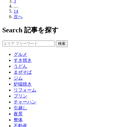
3
…
14
次へ
Search
記事を探す
グルメ
すき焼き
うどん
まぜそば
ジム
炉端焼き
リフォーム
プリン
チャーハン
引越し
夜景
整体
不動産