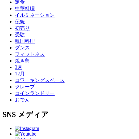
定食
中華料理
イルミネーション
伝統
初売り
受験
韓国料理
ダンス
フィットネス
焼き鳥
3月
12月
コワーキングスペース
クレープ
コインランドリー
おでん
SNS
メディア