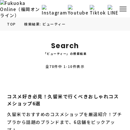
TOP
検索結果: ビューティー
福岡の
グルメ
情報
Search
「ビューティー」の検索結果
福岡の
観光・お出かけ
情報
全78件中 1-10件表示
福岡の
イベント
情報
福岡の
ビューティー
情報
コスメ好き必見！久留米で行くべきおしゃれコス
メショップ6選
福岡の
フィットネス
情報
久留米でおすすめのコスメショップを厳選紹介！プチ
福岡の
暮らし
情報
プラから話題のブランドまで、6店舗をピックアッ
プ！