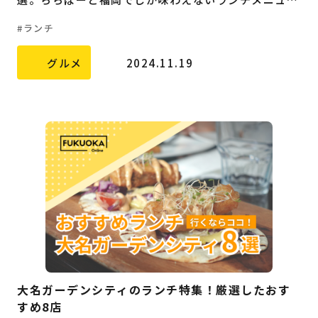
もご紹介します。ランチ選びに悩んだら、ぜひ参考に
福岡の
教育・子育て
情報
ランチ
してみてください。
福岡の
ビジネス
情報
グルメ
2024.11.19
大名ガーデンシティのランチ特集！厳選したおす
すめ8店