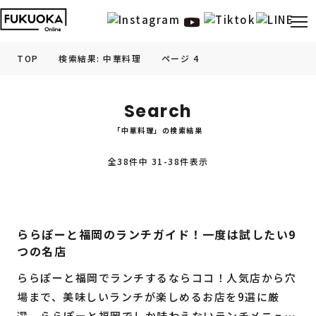
TOP
検索結果: 中華料理
ページ 4
福岡の
グルメ
情報
Search
「中華料理」の検索結果
福岡の
観光・お出かけ
情報
全38件中 31-38件表示
福岡の
イベント
情報
福岡の
ビューティー
情報
ららぽーと福岡のランチガイド！一度は試したい9
つの名店
福岡の
フィットネス
情報
ららぽーと福岡でランチするならココ！人気店から穴
福岡の
暮らし
情報
場まで、美味しいランチが楽しめるお店を9選に厳
選。ららぽーと福岡でしか味わえないランチメニュー