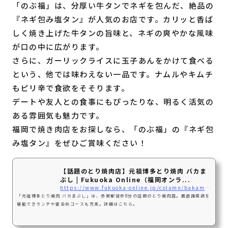
「のぶ福」は、分厚い牛タンでネギを包んだ、絶品の
『ネギ包み塩タン』が人気のお店です。カリッと香ば
しく焼き上げた牛タンの旨味と、ネギの爽やかな風味
が口の中に広がります。
さらに、ガーリックライスに玉子あんをかけて食べる
という、他では味わえない一品です。ナムルやキムチ
もピリ辛で食欲をそそります。
デートや友人との食事にもぴったりな、明るく活気の
ある雰囲気も魅力です。
福岡で焼き肉店をお探しなら、「のぶ福」の『ネギ包
み塩タン』をぜひご賞味ください！
【話題のとり焼肉店】元祖博多とり焼肉 バカま
ぶし | Fukuoka Online（福岡オンラ...
https://www.fukuoka-online.jp/column/bakamabushi/
「元祖博多とり焼肉 バカまぶし」は、赤坂駅徒歩8分の話題のとり焼肉店。厳選国産鶏を
堪能できランチや宴会向コースも充実。詳細はこちら。