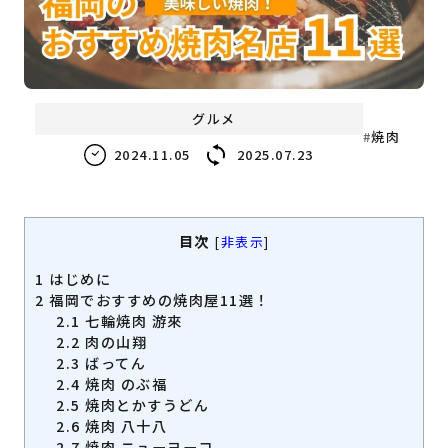
福岡の
教育・子育て
情報
福岡の
ビジネス
情報
グルメ
焼肉
2024.11.05
2025.07.23
目次
[
非表示
]
1
はじめに
2
福岡でおすすめの焼肉屋11選！
2.1
七輪焼肉 游來
2.2
肉の山翔
2.3
ばってん
2.4
焼肉 のぶ福
2.5
焼肉とかすうどん
2.6
焼肉 八十八
2.7
焼肉 ニューヨーコ