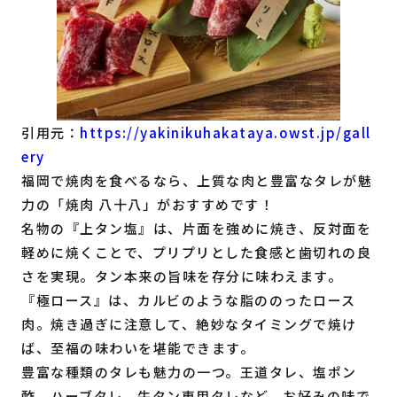
引用元：
https://yakinikuhakataya.owst.jp/gall
ery
福岡で焼肉を食べるなら、上質な肉と豊富なタレが魅
力の「焼肉 八十八」がおすすめです！
名物の『上タン塩』は、片面を強めに焼き、反対面を
軽めに焼くことで、プリプリとした食感と歯切れの良
さを実現。タン本来の旨味を存分に味わえます。
『極ロース』は、カルビのような脂ののったロース
肉。焼き過ぎに注意して、絶妙なタイミングで焼け
ば、至福の味わいを堪能できます。
豊富な種類のタレも魅力の一つ。王道タレ、塩ポン
酢、ハーブタレ、牛タン専用タレなど、お好みの味で