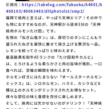
引用元：
https://tabelog.com/fukuoka/A4001/A
400103/40063463/dtlphotolst/smp2/
福岡で焼肉と言えば、やっぱり天神エリア！その中で
も特におすすめなのが、天神駅から徒歩3分の「天神
焼肉ホルモンたけ田」です。
名物の『ねぎ山塩タン』は、厚切りのタンにこんもり
盛られたねぎを豪快に乗せて焼き上げる贅沢な一品。
レモンを絞ってさっぱりと味わえます。
最高級黒毛和牛A5ランクの『たけ田和牛カルビ』
は、とろけるような柔らかさと肉の旨味が格別。一口
食べれば、至福の瞬間を味わえます。
ホルモン好きにはたまらない『オールスターホルモン
ミックス』は、シロホルモン、ハラミ、カシラなど6
種以上のホルモンがミックスされたお得なセット。
様々な部位の味と食感を存分に楽しめます。
そして、焼肉には欠かせないのがドリンク！「天神焼