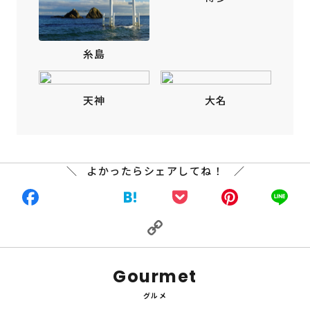
糸島
天神
大名
よかったらシェアしてね！
Facebook
X
Hatena
Pocket
Pinte
L
Copy
Link
Gourmet
グルメ