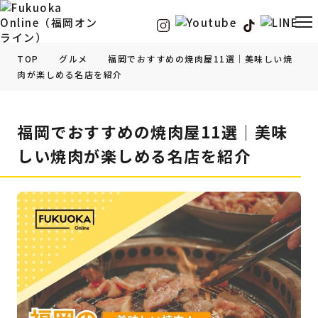
TOP
グルメ
福岡でおすすめの焼肉屋11選｜美味しい焼
肉が楽しめる名店を紹介
福岡の
グルメ
情報
福岡でおすすめの焼肉屋11選｜美味
福岡の
観光・お出かけ
情報
しい焼肉が楽しめる名店を紹介
福岡の
イベント
情報
福岡の
ビューティー
情報
福岡の
フィットネス
情報
福岡の
暮らし
情報