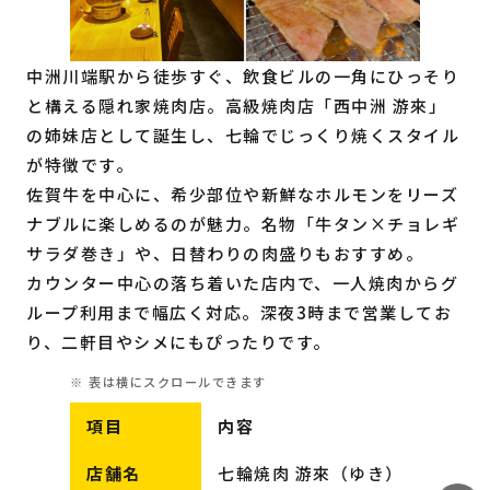
中洲川端駅から徒歩すぐ、飲食ビルの一角にひっそり
と構える隠れ家焼肉店。高級焼肉店「西中洲 游來」
の姉妹店として誕生し、七輪でじっくり焼くスタイル
が特徴です。
佐賀牛を中心に、希少部位や新鮮なホルモンをリーズ
ナブルに楽しめるのが魅力。名物「牛タン×チョレギ
サラダ巻き」や、日替わりの肉盛りもおすすめ。
カウンター中心の落ち着いた店内で、一人焼肉からグ
ループ利用まで幅広く対応。深夜3時まで営業してお
り、二軒目やシメにもぴったりです。
項目
内容
店舗名
七輪焼肉 游來（ゆき）